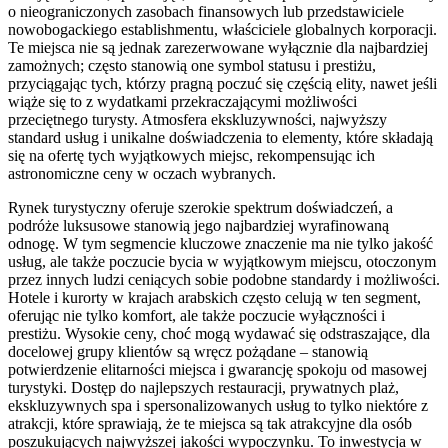
o nieograniczonych zasobach finansowych lub przedstawiciele
nowobogackiego establishmentu, właściciele globalnych korporacji.
Te miejsca nie są jednak zarezerwowane wyłącznie dla najbardziej
zamożnych; często stanowią one symbol statusu i prestiżu,
przyciągając tych, którzy pragną poczuć się częścią elity, nawet jeśli
wiąże się to z wydatkami przekraczającymi możliwości
przeciętnego turysty. Atmosfera ekskluzywności, najwyższy
standard usług i unikalne doświadczenia to elementy, które składają
się na ofertę tych wyjątkowych miejsc, rekompensując ich
astronomiczne ceny w oczach wybranych.
Rynek turystyczny oferuje szerokie spektrum doświadczeń, a
podróże luksusowe stanowią jego najbardziej wyrafinowaną
odnogę. W tym segmencie kluczowe znaczenie ma nie tylko jakość
usług, ale także poczucie bycia w wyjątkowym miejscu, otoczonym
przez innych ludzi ceniących sobie podobne standardy i możliwości.
Hotele i kurorty w krajach arabskich często celują w ten segment,
oferując nie tylko komfort, ale także poczucie wyłączności i
prestiżu. Wysokie ceny, choć mogą wydawać się odstraszające, dla
docelowej grupy klientów są wręcz pożądane – stanowią
potwierdzenie elitarności miejsca i gwarancję spokoju od masowej
turystyki. Dostęp do najlepszych restauracji, prywatnych plaż,
ekskluzywnych spa i spersonalizowanych usług to tylko niektóre z
atrakcji, które sprawiają, że te miejsca są tak atrakcyjne dla osób
poszukujących najwyższej jakości wypoczynku. To inwestycja w