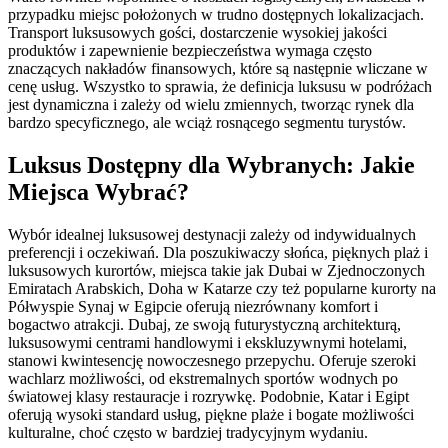
przypadku miejsc położonych w trudno dostępnych lokalizacjach.
Transport luksusowych gości, dostarczenie wysokiej jakości
produktów i zapewnienie bezpieczeństwa wymaga często
znaczących nakładów finansowych, które są następnie wliczane w
cenę usług. Wszystko to sprawia, że definicja luksusu w podróżach
jest dynamiczna i zależy od wielu zmiennych, tworząc rynek dla
bardzo specyficznego, ale wciąż rosnącego segmentu turystów.
Luksus Dostępny dla Wybranych: Jakie
Miejsca Wybrać?
Wybór idealnej luksusowej destynacji zależy od indywidualnych
preferencji i oczekiwań. Dla poszukiwaczy słońca, pięknych plaż i
luksusowych kurortów, miejsca takie jak Dubai w Zjednoczonych
Emiratach Arabskich, Doha w Katarze czy też popularne kurorty na
Półwyspie Synaj w Egipcie oferują niezrównany komfort i
bogactwo atrakcji. Dubaj, ze swoją futurystyczną architekturą,
luksusowymi centrami handlowymi i ekskluzywnymi hotelami,
stanowi kwintesencję nowoczesnego przepychu. Oferuje szeroki
wachlarz możliwości, od ekstremalnych sportów wodnych po
światowej klasy restauracje i rozrywkę. Podobnie, Katar i Egipt
oferują wysoki standard usług, piękne plaże i bogate możliwości
kulturalne, choć często w bardziej tradycyjnym wydaniu.