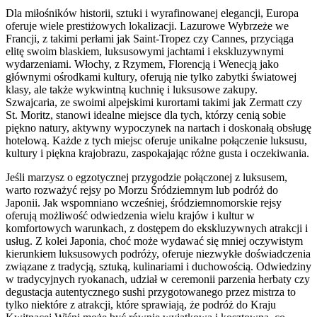
Dla miłośników historii, sztuki i wyrafinowanej elegancji, Europa
oferuje wiele prestiżowych lokalizacji. Lazurowe Wybrzeże we
Francji, z takimi perłami jak Saint-Tropez czy Cannes, przyciąga
elitę swoim blaskiem, luksusowymi jachtami i ekskluzywnymi
wydarzeniami. Włochy, z Rzymem, Florencją i Wenecją jako
głównymi ośrodkami kultury, oferują nie tylko zabytki światowej
klasy, ale także wykwintną kuchnię i luksusowe zakupy.
Szwajcaria, ze swoimi alpejskimi kurortami takimi jak Zermatt czy
St. Moritz, stanowi idealne miejsce dla tych, którzy cenią sobie
piękno natury, aktywny wypoczynek na nartach i doskonałą obsługę
hotelową. Każde z tych miejsc oferuje unikalne połączenie luksusu,
kultury i piękna krajobrazu, zaspokajając różne gusta i oczekiwania.
Jeśli marzysz o egzotycznej przygodzie połączonej z luksusem,
warto rozważyć rejsy po Morzu Śródziemnym lub podróż do
Japonii. Jak wspomniano wcześniej, śródziemnomorskie rejsy
oferują możliwość odwiedzenia wielu krajów i kultur w
komfortowych warunkach, z dostępem do ekskluzywnych atrakcji i
usług. Z kolei Japonia, choć może wydawać się mniej oczywistym
kierunkiem luksusowych podróży, oferuje niezwykłe doświadczenia
związane z tradycją, sztuką, kulinariami i duchowością. Odwiedziny
w tradycyjnych ryokanach, udział w ceremonii parzenia herbaty czy
degustacja autentycznego sushi przygotowanego przez mistrza to
tylko niektóre z atrakcji, które sprawiają, że podróż do Kraju