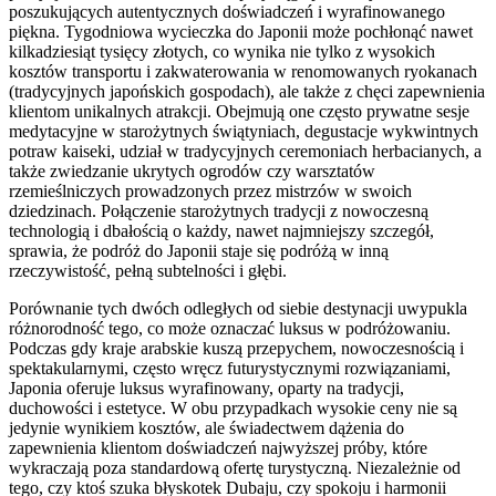
poszukujących autentycznych doświadczeń i wyrafinowanego
piękna. Tygodniowa wycieczka do Japonii może pochłonąć nawet
kilkadziesiąt tysięcy złotych, co wynika nie tylko z wysokich
kosztów transportu i zakwaterowania w renomowanych ryokanach
(tradycyjnych japońskich gospodach), ale także z chęci zapewnienia
klientom unikalnych atrakcji. Obejmują one często prywatne sesje
medytacyjne w starożytnych świątyniach, degustacje wykwintnych
potraw kaiseki, udział w tradycyjnych ceremoniach herbacianych, a
także zwiedzanie ukrytych ogrodów czy warsztatów
rzemieślniczych prowadzonych przez mistrzów w swoich
dziedzinach. Połączenie starożytnych tradycji z nowoczesną
technologią i dbałością o każdy, nawet najmniejszy szczegół,
sprawia, że podróż do Japonii staje się podróżą w inną
rzeczywistość, pełną subtelności i głębi.
Porównanie tych dwóch odległych od siebie destynacji uwypukla
różnorodność tego, co może oznaczać luksus w podróżowaniu.
Podczas gdy kraje arabskie kuszą przepychem, nowoczesnością i
spektakularnymi, często wręcz futurystycznymi rozwiązaniami,
Japonia oferuje luksus wyrafinowany, oparty na tradycji,
duchowości i estetyce. W obu przypadkach wysokie ceny nie są
jedynie wynikiem kosztów, ale świadectwem dążenia do
zapewnienia klientom doświadczeń najwyższej próby, które
wykraczają poza standardową ofertę turystyczną. Niezależnie od
tego, czy ktoś szuka błyskotek Dubaju, czy spokoju i harmonii