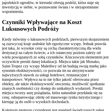
japońskich ogrodów, te kierunki oferują podróż, która staje się
inwestycją w siebie, w poznawanie świata i w niezapomniane
wspomnienia.
Czynniki Wpływające na Koszt
Luksusowych Podróży
Kiedy mówimy o luksusowych podróżach, pierwszym skojarzeniem
są zazwyczaj kraje arabskie lub egzotyczne wyspy. Jednak prawda
jest taka, że wysokie ceny są cechą charakterystyczną dla wielu
destynacji na całym świecie, a ich ostateczny poziom zależy od
wielu powiązanych ze sobą czynników. Kluczowym elementem jest
oczywiście prestiż danej lokalizacji. Miejsca takie jak Monako,
Saint-Tropez czy wyspy Malediwy od lat budują swoją markę jako
synonim ekskluzywności, co pozwala im na utrzymywanie
najwyższych stawek za usługi hotelowe, restauracyjne i
transportowe. Wpływa na to nie tylko jakość oferowana przez
obiekty, ale także ekskluzywność otoczenia, możliwość spotkania
znanych osobistości czy dostęp do unikalnych wydarzeń. Prestiż
miejsca tworzy aurę pożądania, która naturalnie przekłada się na
cenę, odseparowując ofertę od masowego rynku turystycznego i
kierując ją do osób o wysokich dochodach.
Kolejnym istotnym czynnikiem jest standard świadczonych usług.