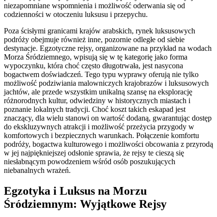
niezapomniane wspomnienia i możliwość oderwania się od
codzienności w otoczeniu luksusu i przepychu.
Poza ścisłymi granicami krajów arabskich, rynek luksusowych
podróży obejmuje również inne, pozornie odległe od siebie
destynacje. Egzotyczne rejsy, organizowane na przykład na wodach
Morza Śródziemnego, wpisują się w tę kategorię jako forma
wypoczynku, która choć często długotrwała, jest nasycona
bogactwem doświadczeń. Tego typu wyprawy oferują nie tylko
możliwość podziwiania malowniczych krajobrazów i luksusowych
jachtów, ale przede wszystkim unikalną szansę na eksplorację
różnorodnych kultur, odwiedziny w historycznych miastach i
poznanie lokalnych tradycji. Choć koszt takich eskapad jest
znaczący, dla wielu stanowi on wartość dodaną, gwarantując dostęp
do ekskluzywnych atrakcji i możliwość przeżycia przygody w
komfortowych i bezpiecznych warunkach. Połączenie komfortu
podróży, bogactwa kulturowego i możliwości obcowania z przyrodą
w jej najpiękniejszej odsłonie sprawia, że rejsy te cieszą się
niesłabnącym powodzeniem wśród osób poszukujących
niebanalnych wrażeń.
Egzotyka i Luksus na Morzu
Śródziemnym: Wyjątkowe Rejsy