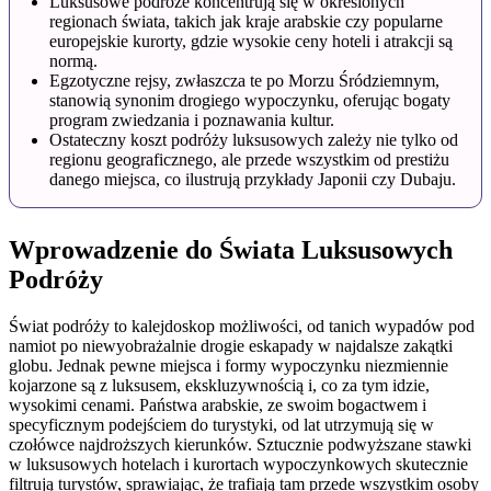
Luksusowe podróże koncentrują się w określonych
regionach świata, takich jak kraje arabskie czy popularne
europejskie kurorty, gdzie wysokie ceny hoteli i atrakcji są
normą.
Egzotyczne rejsy, zwłaszcza te po Morzu Śródziemnym,
stanowią synonim drogiego wypoczynku, oferując bogaty
program zwiedzania i poznawania kultur.
Ostateczny koszt podróży luksusowych zależy nie tylko od
regionu geograficznego, ale przede wszystkim od prestiżu
danego miejsca, co ilustrują przykłady Japonii czy Dubaju.
Wprowadzenie do Świata Luksusowych
Podróży
Świat podróży to kalejdoskop możliwości, od tanich wypadów pod
namiot po niewyobrażalnie drogie eskapady w najdalsze zakątki
globu. Jednak pewne miejsca i formy wypoczynku niezmiennie
kojarzone są z luksusem, ekskluzywnością i, co za tym idzie,
wysokimi cenami. Państwa arabskie, ze swoim bogactwem i
specyficznym podejściem do turystyki, od lat utrzymują się w
czołówce najdroższych kierunków. Sztucznie podwyższane stawki
w luksusowych hotelach i kurortach wypoczynkowych skutecznie
filtrują turystów, sprawiając, że trafiają tam przede wszystkim osoby