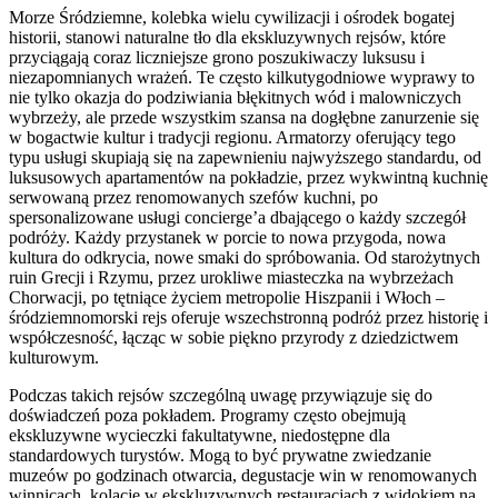
Morze Śródziemne, kolebka wielu cywilizacji i ośrodek bogatej
historii, stanowi naturalne tło dla ekskluzywnych rejsów, które
przyciągają coraz liczniejsze grono poszukiwaczy luksusu i
niezapomnianych wrażeń. Te często kilkutygodniowe wyprawy to
nie tylko okazja do podziwiania błękitnych wód i malowniczych
wybrzeży, ale przede wszystkim szansa na dogłębne zanurzenie się
w bogactwie kultur i tradycji regionu. Armatorzy oferujący tego
typu usługi skupiają się na zapewnieniu najwyższego standardu, od
luksusowych apartamentów na pokładzie, przez wykwintną kuchnię
serwowaną przez renomowanych szefów kuchni, po
spersonalizowane usługi concierge’a dbającego o każdy szczegół
podróży. Każdy przystanek w porcie to nowa przygoda, nowa
kultura do odkrycia, nowe smaki do spróbowania. Od starożytnych
ruin Grecji i Rzymu, przez urokliwe miasteczka na wybrzeżach
Chorwacji, po tętniące życiem metropolie Hiszpanii i Włoch –
śródziemnomorski rejs oferuje wszechstronną podróż przez historię i
współczesność, łącząc w sobie piękno przyrody z dziedzictwem
kulturowym.
Podczas takich rejsów szczególną uwagę przywiązuje się do
doświadczeń poza pokładem. Programy często obejmują
ekskluzywne wycieczki fakultatywne, niedostępne dla
standardowych turystów. Mogą to być prywatne zwiedzanie
muzeów po godzinach otwarcia, degustacje win w renomowanych
winnicach, kolacje w ekskluzywnych restauracjach z widokiem na