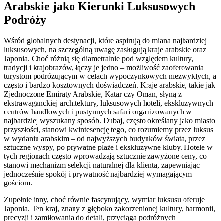
Arabskie jako Kierunki Luksusowych
Podróży
Wśród globalnych destynacji, które aspirują do miana najbardziej
luksusowych, na szczególną uwagę zasługują kraje arabskie oraz
Japonia. Choć różnią się diametralnie pod względem kultury,
tradycji i krajobrazów, łączy je jedno – możliwość zaoferowania
turystom podróżującym w celach wypoczynkowych niezwykłych, a
często i bardzo kosztownych doświadczeń. Kraje arabskie, takie jak
Zjednoczone Emiraty Arabskie, Katar czy Oman, słyną z
ekstrawaganckiej architektury, luksusowych hoteli, ekskluzywnych
centrów handlowych i pustynnych safari organizowanych w
najbardziej wyszukany sposób. Dubaj, często określany jako miasto
przyszłości, stanowi kwintesencję tego, co rozumiemy przez luksus
w wydaniu arabskim – od najwyższych budynków świata, przez
sztuczne wyspy, po prywatne plaże i ekskluzywne kluby. Hotele w
tych regionach często wprowadzają sztucznie zawyżone ceny, co
stanowi mechanizm selekcji naturalnej dla klienta, zapewniając
jednocześnie spokój i prywatność najbardziej wymagającym
gościom.
Zupełnie inny, choć równie fascynujący, wymiar luksusu oferuje
Japonia. Ten kraj, znany z głęboko zakorzenionej kultury, harmonii,
precyzji i zamiłowania do detali, przyciąga podróżnych