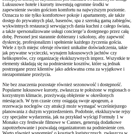
Luksusowe hotele i kurorty inwestują ogromne środki w
zapewnienie swoim gościom komfortu na najwyższym poziomie.
Oznacza to nie tylko komfortowe pokoje i apartamenty, ale także
dostęp do prywatnych plaż, basenów, spa z szeroką gamą zabiegów,
wykwintnych restauracji serwujących dania kuchni z całego świata,
a także spersonalizowane usługi concierge’a dostępnego przez całą
dobę. Personel jest starannie dobierany i szkolony, aby zapewnić
dyskrecję, profesjonalizm i spełnienie każdego życzenia gościa.
Wiele z tych miejsc oferuje również unikalne doświadczenia, takie
jak prywatne wycieczki, wynajem luksusowych jachtów czy
helikopterów, czy organizację ekskluzywnych imprez. Wszystkie te
elementy składają się na podniesienie kosztów, które są jednak
postrzegane przez klientów jako adekwatna cena za wyjątkowe i
niezapomniane przeżycia.
Nie bez znaczenia pozostaje również sezonowość i dostępność.
Popularne luksusowe kurorty, zwłaszcza te położone w regionach o
korzystnym klimacie, przeżywają oblężenie w określonych
miesiącach. W tym czasie ceny osiągają swoje apogeum, a
rezerwacja noclegów czy atrakcji może wymagać wcześniejszego
planowania z dużym wyprzedzeniem. Podobnie, ekskluzywne rejsy
czy specjalne wydarzenia, jak na przykład wyścigi Formuły 1 w
Monako czy festiwale filmowe w Cannes, generują dodatkowe
zapotrzebowanie i pozwalają organizatorom na podniesienie cen.
Warto również wspomnieć o kosztach logistycznych, zwłaszcza w