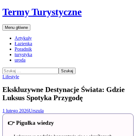
Przejdź
Termy Turystyczne
do
treści
Szukaj
Menu główne
Artykuły
Łazienka
Poradnik
turystyka
uroda
Szukaj:
Lifestyle
Ekskluzywne Destynacje Świata: Gdzie
Luksus Spotyka Przygodę
1 lutego 2026
Urszula
👉 Pigułka wiedzy