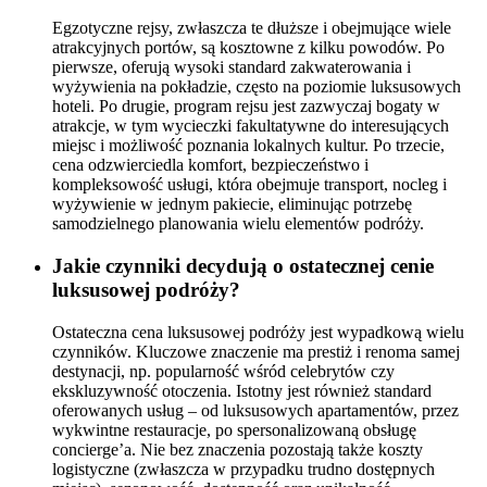
Egzotyczne rejsy, zwłaszcza te dłuższe i obejmujące wiele
atrakcyjnych portów, są kosztowne z kilku powodów. Po
pierwsze, oferują wysoki standard zakwaterowania i
wyżywienia na pokładzie, często na poziomie luksusowych
hoteli. Po drugie, program rejsu jest zazwyczaj bogaty w
atrakcje, w tym wycieczki fakultatywne do interesujących
miejsc i możliwość poznania lokalnych kultur. Po trzecie,
cena odzwierciedla komfort, bezpieczeństwo i
kompleksowość usługi, która obejmuje transport, nocleg i
wyżywienie w jednym pakiecie, eliminując potrzebę
samodzielnego planowania wielu elementów podróży.
Jakie czynniki decydują o ostatecznej cenie
luksusowej podróży?
Ostateczna cena luksusowej podróży jest wypadkową wielu
czynników. Kluczowe znaczenie ma prestiż i renoma samej
destynacji, np. popularność wśród celebrytów czy
ekskluzywność otoczenia. Istotny jest również standard
oferowanych usług – od luksusowych apartamentów, przez
wykwintne restauracje, po spersonalizowaną obsługę
concierge’a. Nie bez znaczenia pozostają także koszty
logistyczne (zwłaszcza w przypadku trudno dostępnych