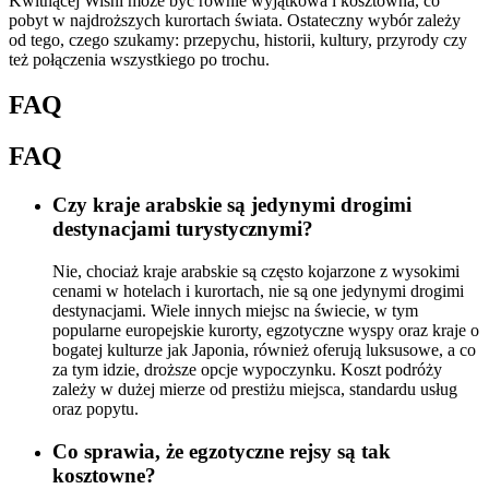
Kwitnącej Wiśni może być równie wyjątkowa i kosztowna, co
pobyt w najdroższych kurortach świata. Ostateczny wybór zależy
od tego, czego szukamy: przepychu, historii, kultury, przyrody czy
też połączenia wszystkiego po trochu.
FAQ
FAQ
Czy kraje arabskie są jedynymi drogimi
destynacjami turystycznymi?
Nie, chociaż kraje arabskie są często kojarzone z wysokimi
cenami w hotelach i kurortach, nie są one jedynymi drogimi
destynacjami. Wiele innych miejsc na świecie, w tym
popularne europejskie kurorty, egzotyczne wyspy oraz kraje o
bogatej kulturze jak Japonia, również oferują luksusowe, a co
za tym idzie, droższe opcje wypoczynku. Koszt podróży
zależy w dużej mierze od prestiżu miejsca, standardu usług
oraz popytu.
Co sprawia, że egzotyczne rejsy są tak
kosztowne?