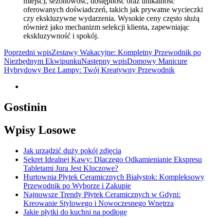
miejsc), sezonowość, dostępność oraz unikalność
oferowanych doświadczeń, takich jak prywatne wycieczki
czy ekskluzywne wydarzenia. Wysokie ceny często służą
również jako mechanizm selekcji klienta, zapewniając
ekskluzywność i spokój.
Nawigacja
Poprzedni wpis
Zestawy Wakacyjne: Kompletny Przewodnik po
Niezbędnym Ekwipunku
Następny wpis
Domowy Manicure
wpisu
Hybrydowy Bez Lampy: Twój Kreatywny Przewodnik
Gostinin
Wpisy Losowe
Jak urządzić duży pokój zdjęcia
Sekret Idealnej Kawy: Dlaczego Odkamienianie Ekspresu
Tabletami Jura Jest Kluczowe?
Hurtownia Płytek Ceramicznych Białystok: Kompleksowy
Przewodnik po Wyborze i Zakupie
Najnowsze Trendy Płytek Ceramicznych w Gdyni:
Kreowanie Stylowego i Nowoczesnego Wnętrza
Jakie płytki do kuchni na podłogę