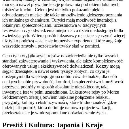
morze, a nawet prywatne lekcje gotowania pod okiem lokalnych
mistrzów kuchni. Celem jest nie tylko pokazanie piękna
odwiedzanych miejsc, ale także umożliwienie głębszego poznania
ich unikalnego charakteru. Turyści mają możliwość interakcji z
lokalnymi społecznościami, uczestnictwa w tradycyjnych
festiwalach czy odwiedzenia miejsc na co dzień niedostępnych dla
zwiedzających. W ten sposób luksusowy rejs staje się czymś więcej
niż tylko podróżą – staje się immersive experience, które angażuje
wszystkie zmysły i pozostawia trwały ślad w pamięci.
Cena tych wyjątkowych rejsów odzwierciedla nie tylko wysoki
standard zakwaterowania i wyżywienia, ale także kompleksowość
oferowanych usług i ekskluzywność doświadczeń. Koszty mogą
sięgać dziesiątek, a nawet setek tysięcy złotych, co czyni je
dostępnymi dla wąskiego grona odbiorców. Jednakże, dla osób
ceniących sobie prywatność, komfort, bezpieczeństwo i możliwość
przeżycia podróży w sposób absolutnie niezakłócony, taka
inwestycja jest w pełni uzasadniona. Luksusowe rejsy po Morzu
Śródziemnym oferują bowiem unikalne połączenie relaksu,
przygody, kultury i ekskluzywności, które trudno znaleźć gdzie
indziej. To podróż, która definiuje na nowo pojęcie wakacji,
przekształcając je w niezapomniane doświadczenie życia.
Prestiż i Kultura: Japonia i Kraje