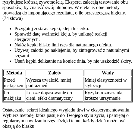
ryzykujesz krótszą żywotnością. Eksperci zalecają testowanie obu
sposobów, by znaleźć swój ulubiony. W efekcie, obie metody
prowadzą do imponującego rezultatu, o ile przestrzegasz higieny.
(74 słowa)
Przygotuj zestaw: kępki, klej i lusterko.
Sprawdź datę ważności kleju, by uniknąć reakcji
alergicznych.
Nałóż kępki blisko linii rzęs dla naturalnego efektu.
Używaj zalotki po naklejeniu, by zintegrować z naturalnymi
rzęsami.
Usuń kępki delikatnie na koniec dnia, by nie uszkodzić skóry.
Metoda
Zalety
Wady
Przed
Wyższa trwałość, mniej
Mniej elastyczności w
makijażem
podrażnień
stylizacji
Po
Lepsze dopasowanie do
Ryzyko rozmazania,
makijażu
cieni, efekt dramatyczny
krótsze utrzymanie
Ostatecznie, sekret idealnego wyglądu tkwi w eksperymentowaniu.
Wybierz metodę, która pasuje do Twojego stylu życia, i pamiętaj o
regularnym nawilżaniu rzęs. Dzięki temu, każdy dzień może być
okazją do blasku.