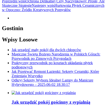
Nawigacja
Poprzedni wpis
Ochrona Delikatnej Cery Naczynkowej: Proste, Ale
Skuteczne Strategie
Następny wpis
Hurtownia Płytek Ceramicznych
wpisu
w Opoczno: Źródło Kreatywnych Pomysłów
Gostinin
Wpisy Losowe
Jak urządzić mały pokój dla dwóch chłopców
Magiczne Święta Bożego Narodzenia w Polskich Górach:
Przewodnik po Zimowych Przygodach
Praktyczny przewodnik po kosztach układania płytek
podłogowych
Jak Przetrwać Remont Łazienki: Sekrety Ceramiki, Które
Zmieniają Wszystko
Odkryj Sekrety Wyboru Idealnej Lampy do Manicure
Hybrydowego – 2025-06-02 18:30:17
Jak urządzić pokój gościnny z sypialnią