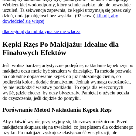
Wybierz klej wodoodporny, który schnie szybko, ale nie powoduje
uczuleń. Ta sekwencja zapewnia, że kępki utrzymają się przez cały
dzień, dodając objętości bez wysiłku. (92 słowa)
kliknij, aby
dowiedzieć się więcej
dlaczego plyta indukcyjna sie nie wlacza
Kępki Rzęs Po Makijażu: Idealne dla
Finałowych Efektów
Jeśli wolisz bardziej artystyczne podejście, nakładanie kępek rzęs po
makijażu oczu może być strzałem w dziesiątkę. Ta metoda pozwala
na dokładne dopasowanie kępek do już nałożonego cienia, co
podkreśla kolor i dodaje dramatyzmu. Jednak wymaga ostrożności,
by nie uszkodzić warstwy podkładu. To opcja dla wieczornych
wyjść, gdzie chcesz, by oczy błyszczały. Pamiętaj o użyciu pędzla
do czyszczenia, jeśli dojdzie do pomyłki.
Porównanie Metod Nakładania Kępek Rzęs
Aby ułatwić wybór, przyjrzyjmy się kluczowym różnicom. Przed
makijażem skupiasz się na trwałości, co jest plusem dla codziennego
użytku. Po makijażu zyskujesz elastyczność w stylizacji, ale