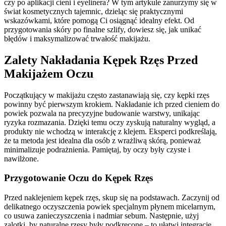
czy po aplikacji cieni i eyelinera? W tym artykule zanurzymy się w
świat kosmetycznych tajemnic, dzieląc się praktycznymi
wskazówkami, które pomogą Ci osiągnąć idealny efekt. Od
przygotowania skóry po finalne szlify, dowiesz się, jak unikać
błędów i maksymalizować trwałość makijażu.
Zalety Nakładania Kępek Rzęs Przed
Makijażem Oczu
Początkujący w makijażu często zastanawiają się, czy kępki rzęs
powinny być pierwszym krokiem. Nakładanie ich przed cieniem do
powiek pozwala na precyzyjne budowanie warstwy, unikając
ryzyka rozmazania. Dzięki temu oczy zyskują naturalny wygląd, a
produkty nie wchodzą w interakcję z klejem. Eksperci podkreślają,
że ta metoda jest idealna dla osób z wrażliwą skórą, ponieważ
minimalizuje podrażnienia. Pamiętaj, by oczy były czyste i
nawilżone.
Przygotowanie Oczu do Kępek Rzęs
Przed naklejeniem kępek rzęs, skup się na podstawach. Zaczynij od
delikatnego oczyszczenia powiek specjalnym płynem micelarnym,
co usuwa zanieczyszczenia i nadmiar sebum. Następnie, użyj
zalotki, by naturalne rzęsy były podkręcone – to ułatwi integrację.