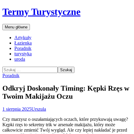
Przejdź
Termy Turystyczne
do
treści
Szukaj
Menu główne
Artykuły
Łazienka
Poradnik
turystyka
uroda
Szukaj:
Poradnik
Odkryj Doskonały Timing: Kępki Rzęs w
Twoim Makijażu Oczu
1 sierpnia 2025
Urszula
Czy marzysz o oszałamiających oczach, które przykuwają uwagę?
Kępki rzęs to sekretny trik w arsenale makijażu, który może
całkowicie zmienić Twój wygląd. Ale czy lepiej nakładać je przed