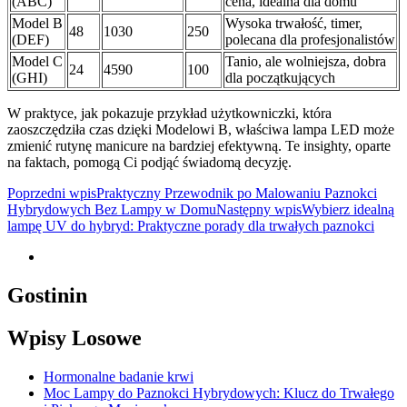
(ABC)
cena, idealna dla domu
Model B
Wysoka trwałość, timer,
48
1030
250
(DEF)
polecana dla profesjonalistów
Model C
Tanio, ale wolniejsza, dobra
24
4590
100
(GHI)
dla początkujących
W praktyce, jak pokazuje przykład użytkowniczki, która
zaoszczędziła czas dzięki Modelowi B, właściwa lampa LED może
zmienić rutynę manicure na bardziej efektywną. Te insighty, oparte
na faktach, pomogą Ci podjąć świadomą decyzję.
Nawigacja
Poprzedni wpis
Praktyczny Przewodnik po Malowaniu Paznokci
Hybrydowych Bez Lampy w Domu
Następny wpis
Wybierz idealną
wpisu
lampę UV do hybryd: Praktyczne porady dla trwałych paznokci
Gostinin
Wpisy Losowe
Hormonalne badanie krwi
Moc Lampy do Paznokci Hybrydowych: Klucz do Trwałego