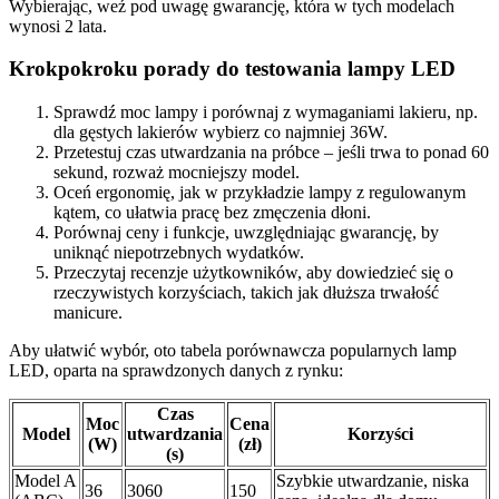
Wybierając, weź pod uwagę gwarancję, która w tych modelach
wynosi 2 lata.
Krokpokroku porady do testowania lampy LED
Sprawdź moc lampy i porównaj z wymaganiami lakieru, np.
dla gęstych lakierów wybierz co najmniej 36W.
Przetestuj czas utwardzania na próbce – jeśli trwa to ponad 60
sekund, rozważ mocniejszy model.
Oceń ergonomię, jak w przykładzie lampy z regulowanym
kątem, co ułatwia pracę bez zmęczenia dłoni.
Porównaj ceny i funkcje, uwzględniając gwarancję, by
uniknąć niepotrzebnych wydatków.
Przeczytaj recenzje użytkowników, aby dowiedzieć się o
rzeczywistych korzyściach, takich jak dłuższa trwałość
manicure.
Aby ułatwić wybór, oto tabela porównawcza popularnych lamp
LED, oparta na sprawdzonych danych z rynku:
Czas
Moc
Cena
Model
utwardzania
Korzyści
(W)
(zł)
(s)
Model A
Szybkie utwardzanie, niska
36
3060
150