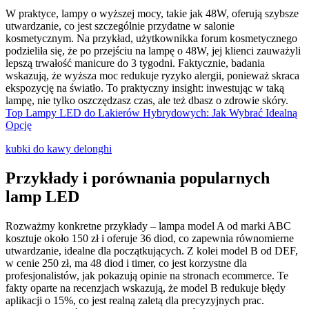
W praktyce, lampy o wyższej mocy, takie jak 48W, oferują szybsze
utwardzanie, co jest szczególnie przydatne w salonie
kosmetycznym. Na przykład, użytkownikka forum kosmetycznego
podzieliła się, że po przejściu na lampę o 48W, jej klienci zauważyli
lepszą trwałość manicure do 3 tygodni. Faktycznie, badania
wskazują, że wyższa moc redukuje ryzyko alergii, ponieważ skraca
ekspozycję na światło. To praktyczny insight: inwestując w taką
lampę, nie tylko oszczędzasz czas, ale też dbasz o zdrowie skóry.
Top Lampy LED do Lakierów Hybrydowych: Jak Wybrać Idealną
Opcję
kubki do kawy delonghi
Przykłady i porównania popularnych
lamp LED
Rozważmy konkretne przykłady – lampa model A od marki ABC
kosztuje około 150 zł i oferuje 36 diod, co zapewnia równomierne
utwardzanie, idealne dla początkujących. Z kolei model B od DEF,
w cenie 250 zł, ma 48 diod i timer, co jest korzystne dla
profesjonalistów, jak pokazują opinie na stronach ecommerce. Te
fakty oparte na recenzjach wskazują, że model B redukuje błędy
aplikacji o 15%, co jest realną zaletą dla precyzyjnych prac.