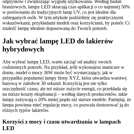
odprysków i zwiększając wygodę użytkowania. Według badań
branżowych, lampy LED skracają czas aplikacji o co najmniej 50%
w porównaniu do tradycyjnych lamp UV, co jest idealne dla
zabieganych osób. W tym artykule podzielimy się praktycznymi
wskazówkami, przykładami modeli oraz korzyściami, by pomóc Ci
znaleźć lampę idealnie dopasowaną do Twoich potrzeb.
Jak wybrać lampę LED do lakierów
hybrydowych
Aby wybrać lampę LED, warto zacząć od analizy swoich
codziennych potrzeb. Na przykład, jeśli wykonujesz manicure w
domu, model o mocy 36W może być wystarczający, jak w
przypadku popularnej lampy firmy XYZ, która utwardza warstwę
bazową w zaledwie 30 sekund. Korzyścią jest nie tylko
oszczędność czasu, ale też niższe zużycie energii, co przekłada się
na niższe koszty eksploatacji – według danych producentów, takie
lampy zużywają o 20% mniej prądu niż starsze modele. Pamiętaj, że
lampa powinna mieć regulację mocy, co pozwala dostosować ją do
różnych typów lakierów.
Korzyści z mocy i czasu utwardzania w lampach
LED