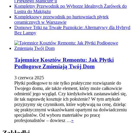
i Pięknego Manicure’u
Kompletny Przewodnik po Wyborze Idealnych Żarówek do
Lustra do Makijażu
Kompleksowy przewodnik po hurtowniach płytek
ceramicznych w Warszawie
Domowe Triki na Trwałe Paznokcie: Alternatywy dla Hybryd
Bez Lampy
Tajemnice Kosztów Remontu: Jak Płytki
Podłogowe Zmieniają Twój Dom
3 czerwca 2025
Płytki podłogowe to nie tylko praktyczne rozwiązanie do
Twojego domu, ale także element, który może całkowicie
odmienić jego wygląd. Czy kiedykolwiek zastanawiałeś się,
ile tak naprawdę kosztuje ich położenie? W tym artykule
przyjrzymy się czynnikom, które wpływają na cenę, dzieląc
się praktycznymi wskazówkami opartymi na doświadczeniu
specjalistów. Od wyboru materiałów po pracę
profesjonalistów – dowiesz …
»