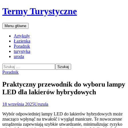
Przejdź
Termy Turystyczne
do
treści
Szukaj
Menu główne
Artykuły
Łazienka
Poradnik
turystyka
uroda
Szukaj:
Poradnik
Praktyczny przewodnik do wyboru lampy
LED dla lakierów hybrydowych
18 września 2025
Urszula
Wybór odpowiedniej lampy LED do lakierów hybrydowych może
znacząco wpłynąć na trwałość i wygląd manicure. Te nowoczesne
urządzenia zapewniają szybkie utwardzanie, minimalizując ryzyko