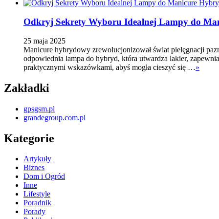
Odkryj Sekrety Wyboru Idealnej Lampy do Ma
25 maja 2025
Manicure hybrydowy zrewolucjonizował świat pielęgnacji paznok
odpowiednia lampa do hybryd, która utwardza lakier, zapewn
praktycznymi wskazówkami, abyś mogła cieszyć się …
»
Zakładki
gpsgsm.pl
grandegroup.com.pl
Kategorie
Artykuły
Biznes
Dom i Ogród
Inne
Lifestyle
Poradnik
Porady