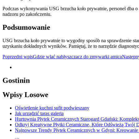
Podczas wykonywania USG brzucha koło prywatnie, personel dba o hig
nadzoru po zakończeniu.
Podsumowanie
USG brzucha koło prywatnie to wygodny sposób na sprawdzenie stanu
uzyskaniu dokładnych wyników. Pamiętaj, że to narzędzie diagnosty
Nawigacja
Poprzedni wpis
Gdzie wlać nabłyszczacz do zmywarki amica
Następn
wpisu
Gostinin
Wpisy Losowe
Oświetlenie kuchni sufit podwieszany
Jak urządzić taras galeria
Hurtownia Płytek Ceramicznych Starogard Gdański: Komplekso
Odkryj Kreatywne Płytki Ceramiczne, Które Odświeżą Twój 
Najnowsze Trendy Płytek Ceramicznych w Gdyni: Kreowanie