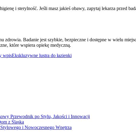
ienę i sterylność. Jeśli masz jakieś obawy, zapytaj lekarza przed b
 zdrowia. Badanie jest szybkie, bezpieczne i dostępne w wielu miej
czne, które wspiera opiekę medyczną.
y wpis
Ekskluzywne lustra do łazienki
wy Przewodnik po Stylu, Jakości i Innowacji
Dom z Śląska
 Stylowego i Nowoczesnego Wnętrza