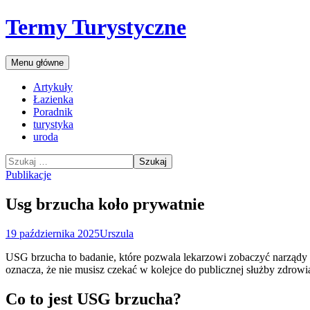
Przejdź
Termy Turystyczne
do
treści
Szukaj
Menu główne
Artykuły
Łazienka
Poradnik
turystyka
uroda
Szukaj:
Publikacje
Usg brzucha koło prywatnie
19 października 2025
Urszula
USG brzucha to badanie, które pozwala lekarzowi zobaczyć narządy
oznacza, że nie musisz czekać w kolejce do publicznej służby zdrowi
Co to jest USG brzucha?