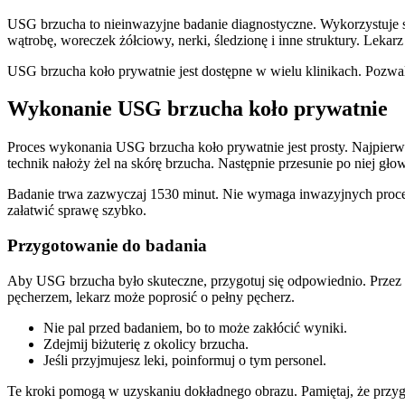
USG brzucha to nieinwazyjne badanie diagnostyczne. Wykorzystuje się
wątrobę, woreczek żółciowy, nerki, śledzionę i inne struktury. Lekar
USG brzucha koło prywatnie jest dostępne w wielu klinikach. Pozwala
Wykonanie USG brzucha koło prywatnie
Proces wykonania USG brzucha koło prywatnie jest prosty. Najpierw 
technik nałoży żel na skórę brzucha. Następnie przesunie po niej gło
Badanie trwa zazwyczaj 1530 minut. Nie wymaga inwazyjnych procedu
załatwić sprawę szybko.
Przygotowanie do badania
Aby USG brzucha było skuteczne, przygotuj się odpowiednio. Przez 
pęcherzem, lekarz może poprosić o pełny pęcherz.
Nie pal przed badaniem, bo to może zakłócić wyniki.
Zdejmij biżuterię z okolicy brzucha.
Jeśli przyjmujesz leki, poinformuj o tym personel.
Te kroki pomogą w uzyskaniu dokładnego obrazu. Pamiętaj, że przyg