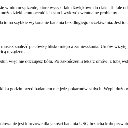
 w nim urządzenie, które wysyła fale dźwiękowe do ciała. Te fale odb
z może dzięki temu ocenić ich stan i wykryć ewentualne problemy.
 to na szybkie wykonanie badania bez długiego oczekiwania. Jest to op
musisz znaleźć placówkę blisko miejsca zamieszkania. Umów wizytę prze
wicą urządzenia.
r, więc nie odczujesz bólu. Po zakończeniu lekarz omówi z tobą wstę
kilka godzin przed badaniem nie jedz pokarmów stałych. Wypij dużo 
otowanie jest kluczowe dla jakości badania USG brzucha koło prywatn