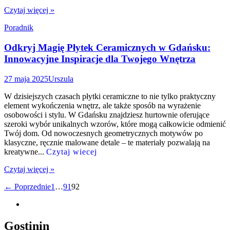
Czytaj więcej »
Poradnik
Odkryj Magię Płytek Ceramicznych w Gdańsku:
Innowacyjne Inspiracje dla Twojego Wnętrza
27 maja 2025
Urszula
W dzisiejszych czasach płytki ceramiczne to nie tylko praktyczny
element wykończenia wnętrz, ale także sposób na wyrażenie
osobowości i stylu. W Gdańsku znajdziesz hurtownie oferujące
szeroki wybór unikalnych wzorów, które mogą całkowicie odmienić
Twój dom. Od nowoczesnych geometrycznych motywów po
klasyczne, ręcznie malowane detale – te materiały pozwalają na
kreatywne...
Czytaj wiecej
Czytaj więcej »
Nawigacja
← Poprzednie
1
…
91
92
po
wpisach
Gostinin