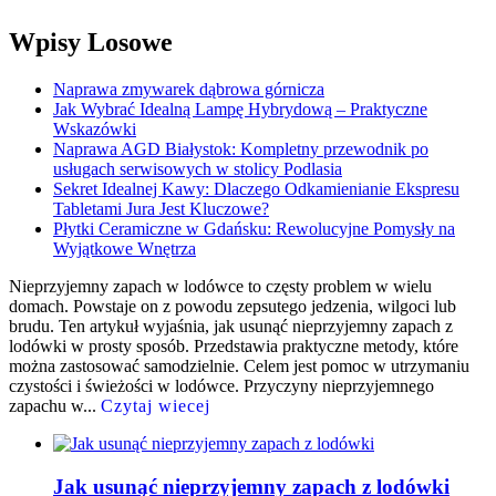
Wpisy Losowe
Naprawa zmywarek dąbrowa górnicza
Jak Wybrać Idealną Lampę Hybrydową – Praktyczne
Wskazówki
Naprawa AGD Białystok: Kompletny przewodnik po
usługach serwisowych w stolicy Podlasia
Sekret Idealnej Kawy: Dlaczego Odkamienianie Ekspresu
Tabletami Jura Jest Kluczowe?
Płytki Ceramiczne w Gdańsku: Rewolucyjne Pomysły na
Wyjątkowe Wnętrza
Nieprzyjemny zapach w lodówce to częsty problem w wielu
domach. Powstaje on z powodu zepsutego jedzenia, wilgoci lub
brudu. Ten artykuł wyjaśnia, jak usunąć nieprzyjemny zapach z
lodówki w prosty sposób. Przedstawia praktyczne metody, które
można zastosować samodzielnie. Celem jest pomoc w utrzymaniu
czystości i świeżości w lodówce. Przyczyny nieprzyjemnego
zapachu w...
Czytaj wiecej
Jak usunąć nieprzyjemny zapach z lodówki