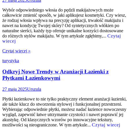
27 maja 2025
Urszula
Wybór odpowiedniego włosia do pędzli makijażowych może
całkowicie zmienić sposób, w jaki aplikujesz kosmetyki. Czy wiesz,
że rodzaj włosia wpływa na precyzję aplikacji, trwałość makijażu i
nawet na kondycję Twojej skóry? Od syntetycznych włókien po
naturalne sierści, każdy typ oferuje unikalne korzyści dostosowane
do różnych stylów makijażu. W tym artykule zgłębimy,...
Czytaj
wiecej
Czytaj więcej »
turystyka
Odkryj Nowe Trendy w Aranżacji Łazienki z
Płytkami Łazienkowymi
27 maja 2025
Urszula
Płytki łazienkowe to nie tylko praktyczny element aranżacji łazienki,
ale także klucz do stworzenia stylowej i funkcjonalnej przestrzeni.
Wybierając odpowiednie płytki, możesz nadać łazience nowoczesny
wygląd, zapewnić łatwe utrzymanie czystości i nawet poprawić jej
akustykę. Od klasycznych wzorów po innowacyjne tekstury,
możliwości są nieograniczone. W tym artykule...
Czytaj wiecej