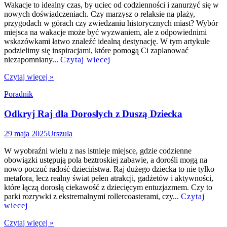
Wakacje to idealny czas, by uciec od codzienności i zanurzyć się w
nowych doświadczeniach. Czy marzysz o relaksie na plaży,
przygodach w górach czy zwiedzaniu historycznych miast? Wybór
miejsca na wakacje może być wyzwaniem, ale z odpowiednimi
wskazówkami łatwo znaleźć idealną destynację. W tym artykule
podzielimy się inspiracjami, które pomogą Ci zaplanować
niezapomniany...
Czytaj wiecej
Czytaj więcej »
Poradnik
Odkryj Raj dla Dorosłych z Duszą Dziecka
29 maja 2025
Urszula
W wyobraźni wielu z nas istnieje miejsce, gdzie codzienne
obowiązki ustępują pola beztroskiej zabawie, a dorośli mogą na
nowo poczuć radość dzieciństwa. Raj dużego dziecka to nie tylko
metafora, lecz realny świat pełen atrakcji, gadżetów i aktywności,
które łączą dorosłą ciekawość z dziecięcym entuzjazmem. Czy to
parki rozrywki z ekstremalnymi rollercoasterami, czy...
Czytaj
wiecej
Czytaj więcej »