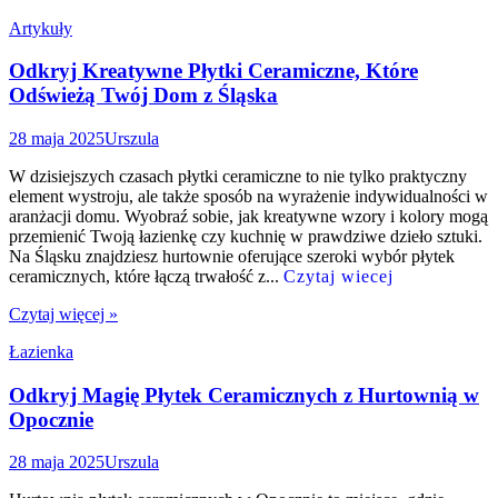
Artykuły
Odkryj Kreatywne Płytki Ceramiczne, Które
Odświeżą Twój Dom z Śląska
28 maja 2025
Urszula
W dzisiejszych czasach płytki ceramiczne to nie tylko praktyczny
element wystroju, ale także sposób na wyrażenie indywidualności w
aranżacji domu. Wyobraź sobie, jak kreatywne wzory i kolory mogą
przemienić Twoją łazienkę czy kuchnię w prawdziwe dzieło sztuki.
Na Śląsku znajdziesz hurtownie oferujące szeroki wybór płytek
ceramicznych, które łączą trwałość z...
Czytaj wiecej
Czytaj więcej »
Łazienka
Odkryj Magię Płytek Ceramicznych z Hurtownią w
Opocznie
28 maja 2025
Urszula