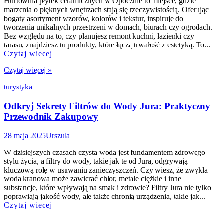
Hurtownia płytek ceramicznych w Opocznie to miejsce, gdzie
marzenia o pięknych wnętrzach stają się rzeczywistością. Oferując
bogaty asortyment wzorów, kolorów i tekstur, inspiruje do
tworzenia unikalnych przestrzeni w domach, biurach czy ogrodach.
Bez względu na to, czy planujesz remont kuchni, łazienki czy
tarasu, znajdziesz tu produkty, które łączą trwałość z estetyką. To...
Czytaj wiecej
Czytaj więcej »
turystyka
Odkryj Sekrety Filtrów do Wody Jura: Praktyczny
Przewodnik Zakupowy
28 maja 2025
Urszula
W dzisiejszych czasach czysta woda jest fundamentem zdrowego
stylu życia, a filtry do wody, takie jak te od Jura, odgrywają
kluczową rolę w usuwaniu zanieczyszczeń. Czy wiesz, że zwykła
woda kranowa może zawierać chlor, metale ciężkie i inne
substancje, które wpływają na smak i zdrowie? Filtry Jura nie tylko
poprawiają jakość wody, ale także chronią urządzenia, takie jak...
Czytaj wiecej