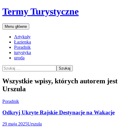
Przejdź
Termy Turystyczne
do
treści
Szukaj
Menu główne
Artykuły
Łazienka
Poradnik
turystyka
uroda
Szukaj:
Wszystkie wpisy, których autorem jest
Urszula
Poradnik
Odkryj Ukryte Rajskie Destynacje na Wakacje
29 maja 2025
Urszula