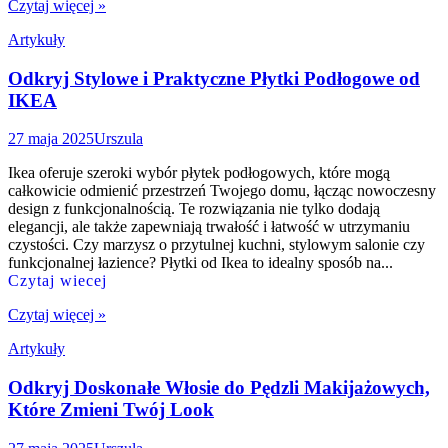
Czytaj więcej »
Artykuły
Odkryj Stylowe i Praktyczne Płytki Podłogowe od
IKEA
27 maja 2025
Urszula
Ikea oferuje szeroki wybór płytek podłogowych, które mogą
całkowicie odmienić przestrzeń Twojego domu, łącząc nowoczesny
design z funkcjonalnością. Te rozwiązania nie tylko dodają
elegancji, ale także zapewniają trwałość i łatwość w utrzymaniu
czystości. Czy marzysz o przytulnej kuchni, stylowym salonie czy
funkcjonalnej łazience? Płytki od Ikea to idealny sposób na...
Czytaj wiecej
Czytaj więcej »
Artykuły
Odkryj Doskonałe Włosie do Pędzli Makijażowych,
Które Zmieni Twój Look