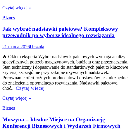
Czytaj więcej »
Biznes
Jak wybrać nadstawki paletowe? Kompleksowy
przewodnik po wyborze idealnego rozwiązania
21 marca 2026
Urszula
🔥 Okiem eksperta Wybór nadstawek paletowych wymaga analizy
specyficznych potrzeb magazynowych, budżetu oraz przeznaczenia.
Stan techniczny i dopasowanie do standardowych palet to kluczowe
kryteria, szczególnie przy zakupie używanych nadstawek.
Porównanie ofert różnych producentów i dostawców jest niezbędne
do znalezienia optymalnego rozwiązania. Nadstawki paletowe,
choć...
Czytaj wiecej
Czytaj więcej »
Biznes
Muszyna – Idealne Miejsce na Organizację
Konferencji Biznesowych i Wydarzeń Firmowych