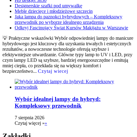
Hp deskjet 3830
Designerskie szafki pod umywalkę
Meble dziecięce i młodzieżowe szczecin
Jaka lampa do paznokci hybrydowych – Kompleksowy
przewodnik po wyborze idealnego urządzenia
Odkryj Fascinujący Świat Kursów Makijażu w Warszawie
💡 Praktyczne wskazówki Wybór odpowiedniej lampy do manicure
hybrydowego jest kluczowy dla uzyskania trwałych i estetycznych
rezultatów, a nowoczesne technologie oferują szybsze i
efektywniejsze utwardzanie. Główne typy lamp to UV i LED, przy
czym lampy LED są szybsze, bardziej energooszczędne i emitują
mniej ciepła, co przekłada się na większy komfort i
bezpieczeństwo...
Czytaj wiecej
Wybór idealnej lampy do hybryd:
Kompleksowy przewodnik
7 sierpnia 2026
Czytaj więcej »
»
Zakładki