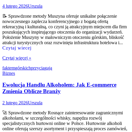
4 lutego 2026
Urszula
📝 Sprawdzone metody Muszyna oferuje unikalne połączenie
nowoczesnego zaplecza konferencyjnego z bogatą ofertą
rekreacyjną i kulturalną, co czyni ją atrakcyjnym miejscem dla firm
poszukujących inspirującego otoczenia do organizacji wydarzeń.
Położenie Muszyny w malowniczym otoczeniu górskim, bliskość
atrakcji turystycznych oraz rozwinięta infrastruktura hotelowa i...
Czytaj wiecej
Czytaj więcej »
faktem
górskich
przyciągają
Biznes
Ewolucja Handlu Alkoholem: Jak E-commerce
Zmienia Oblicze Branży
2 lutego 2026
Urszula
🚀 Sprawdzone metody Rosnące zainteresowanie zagranicznymi
alkoholami, w szczególności whisky, napędza rozwój
specjalistycznych hurtowni online w Polsce. Hurtownie alkoholi
online oferują szerszy asortyment i przyspieszają proces zamówień,