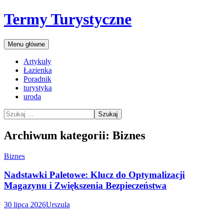
Przejdź
Termy Turystyczne
do
treści
Szukaj
Menu główne
Artykuły
Łazienka
Poradnik
turystyka
uroda
Szukaj:
Archiwum kategorii: Biznes
Biznes
Nadstawki Paletowe: Klucz do Optymalizacji
Magazynu i Zwiększenia Bezpieczeństwa
30 lipca 2026
Urszula