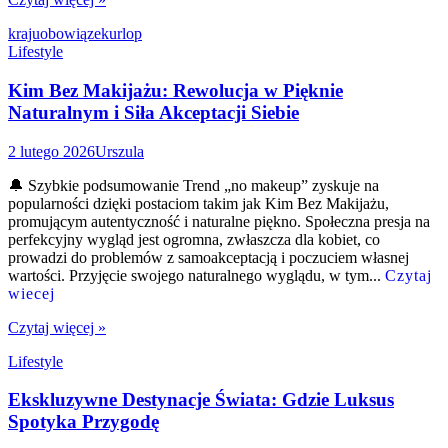
kraju
obowiązek
urlop
Lifestyle
Kim Bez Makijażu: Rewolucja w Pięknie
Naturalnym i Siła Akceptacji Siebie
2 lutego 2026
Urszula
🔔 Szybkie podsumowanie Trend „no makeup” zyskuje na
popularności dzięki postaciom takim jak Kim Bez Makijażu,
promującym autentyczność i naturalne piękno. Społeczna presja na
perfekcyjny wygląd jest ogromna, zwłaszcza dla kobiet, co
prowadzi do problemów z samoakceptacją i poczuciem własnej
wartości. Przyjęcie swojego naturalnego wyglądu, w tym...
Czytaj
wiecej
Czytaj więcej »
Lifestyle
Ekskluzywne Destynacje Świata: Gdzie Luksus
Spotyka Przygodę