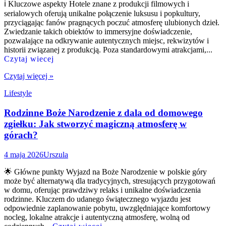
ℹ️ Kluczowe aspekty Hotele znane z produkcji filmowych i
serialowych oferują unikalne połączenie luksusu i popkultury,
przyciągając fanów pragnących poczuć atmosferę ulubionych dzieł.
Zwiedzanie takich obiektów to immersyjne doświadczenie,
pozwalające na odkrywanie autentycznych miejsc, rekwizytów i
historii związanej z produkcją. Poza standardowymi atrakcjami,...
Czytaj wiecej
Czytaj więcej »
Lifestyle
Rodzinne Boże Narodzenie z dala od domowego
zgiełku: Jak stworzyć magiczną atmosferę w
górach?
4 maja 2026
Urszula
🌟 Główne punkty Wyjazd na Boże Narodzenie w polskie góry
może być alternatywą dla tradycyjnych, stresujących przygotowań
w domu, oferując prawdziwy relaks i unikalne doświadczenia
rodzinne. Kluczem do udanego świątecznego wyjazdu jest
odpowiednie zaplanowanie pobytu, uwzględniające komfortowy
nocleg, lokalne atrakcje i autentyczną atmosferę, wolną od