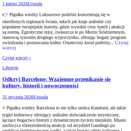
1 lutego 2026
Urszula
👉 Pigułka wiedzy Luksusowe podróże koncentrują się w
określonych regionach świata, takich jak kraje arabskie czy
popularne europejskie kurorty, gdzie wysokie ceny hoteli i atrakcji
są normą. Egzotyczne rejsy, zwłaszcza te po Morzu Śródziemnym,
stanowią synonim drogiego wypoczynku, oferując bogaty program
zwiedzania i poznawania kultur. Ostateczny koszt podróży...
Czytaj
wiecej
Czytaj więcej »
Lifestyle
Odkryj Barcelonę: Wzajemne przenikanie się
kultury, historii i nowoczesności
31 stycznia 2026
Urszula
⚡ Pigułka wiedzy Barcelona to nie tylko stolica Katalonii, ale także
tygiel kulturowy oferujący unikalne doświadczenie turystyczne,
łączące bogactwo historii z dynamicznym życiem miejskim. Miasto
zachwyca różnorodnością atrakcji, od arcydzieł Gaudiego po
urokliwe średniowieczne zaułki, a także bogatą ofertą kulinarną i