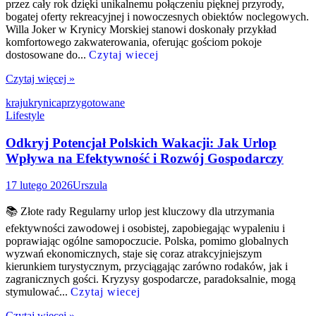
przez cały rok dzięki unikalnemu połączeniu pięknej przyrody,
bogatej oferty rekreacyjnej i nowoczesnych obiektów noclegowych.
Willa Joker w Krynicy Morskiej stanowi doskonały przykład
komfortowego zakwaterowania, oferując gościom pokoje
dostosowane do...
Czytaj wiecej
Czytaj więcej »
kraju
krynica
przygotowane
Lifestyle
Odkryj Potencjał Polskich Wakacji: Jak Urlop
Wpływa na Efektywność i Rozwój Gospodarczy
17 lutego 2026
Urszula
📚 Złote rady Regularny urlop jest kluczowy dla utrzymania
efektywności zawodowej i osobistej, zapobiegając wypaleniu i
poprawiając ogólne samopoczucie. Polska, pomimo globalnych
wyzwań ekonomicznych, staje się coraz atrakcyjniejszym
kierunkiem turystycznym, przyciągając zarówno rodaków, jak i
zagranicznych gości. Kryzysy gospodarcze, paradoksalnie, mogą
stymulować...
Czytaj wiecej
Czytaj więcej »