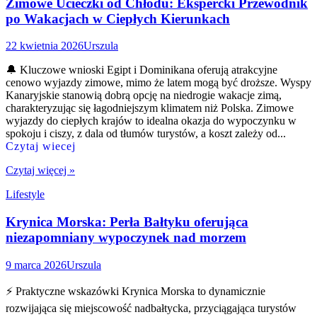
Zimowe Ucieczki od Chłodu: Ekspercki Przewodnik
po Wakacjach w Ciepłych Kierunkach
22 kwietnia 2026
Urszula
🔔 Kluczowe wnioski Egipt i Dominikana oferują atrakcyjne
cenowo wyjazdy zimowe, mimo że latem mogą być droższe. Wyspy
Kanaryjskie stanowią dobrą opcję na niedrogie wakacje zimą,
charakteryzując się łagodniejszym klimatem niż Polska. Zimowe
wyjazdy do ciepłych krajów to idealna okazja do wypoczynku w
spokoju i ciszy, z dala od tłumów turystów, a koszt zależy od...
Czytaj wiecej
Czytaj więcej »
Lifestyle
Krynica Morska: Perła Bałtyku oferująca
niezapomniany wypoczynek nad morzem
9 marca 2026
Urszula
⚡ Praktyczne wskazówki Krynica Morska to dynamicznie
rozwijająca się miejscowość nadbałtycka, przyciągająca turystów