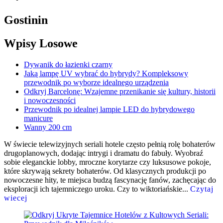
wpisach
Gostinin
Wpisy Losowe
Dywanik do łazienki czarny
Jaką lampę UV wybrać do hybrydy? Kompleksowy
przewodnik po wyborze idealnego urządzenia
Odkryj Barcelonę: Wzajemne przenikanie się kultury, historii
i nowoczesności
Przewodnik po idealnej lampie LED do hybrydowego
manicure
Wanny 200 cm
W świecie telewizyjnych seriali hotele często pełnią rolę bohaterów
drugoplanowych, dodając intrygi i dramatu do fabuły. Wyobraź
sobie eleganckie lobby, mroczne korytarze czy luksusowe pokoje,
które skrywają sekrety bohaterów. Od klasycznych produkcji po
nowoczesne hity, te miejsca budzą fascynację fanów, zachęcając do
eksploracji ich tajemniczego uroku. Czy to wiktoriańskie...
Czytaj
wiecej