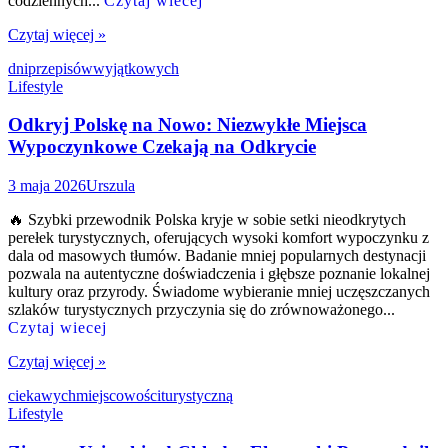
codziennych...
Czytaj wiecej
Czytaj więcej »
dni
przepisów
wyjątkowych
Lifestyle
Odkryj Polskę na Nowo: Niezwykłe Miejsca
Wypoczynkowe Czekają na Odkrycie
3 maja 2026
Urszula
🔥 Szybki przewodnik Polska kryje w sobie setki nieodkrytych
perełek turystycznych, oferujących wysoki komfort wypoczynku z
dala od masowych tłumów. Badanie mniej popularnych destynacji
pozwala na autentyczne doświadczenia i głębsze poznanie lokalnej
kultury oraz przyrody. Świadome wybieranie mniej uczęszczanych
szlaków turystycznych przyczynia się do zrównoważonego...
Czytaj wiecej
Czytaj więcej »
ciekawych
miejscowości
turystyczną
Lifestyle