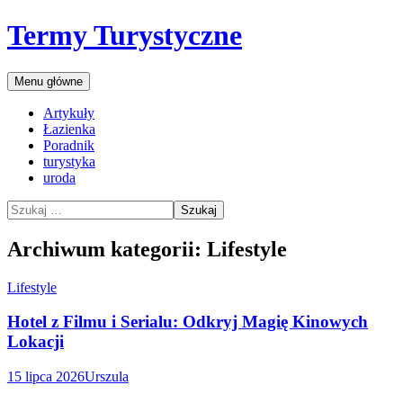
Przejdź
Termy Turystyczne
do
treści
Szukaj
Menu główne
Artykuły
Łazienka
Poradnik
turystyka
uroda
Szukaj:
Archiwum kategorii: Lifestyle
Lifestyle
Hotel z Filmu i Serialu: Odkryj Magię Kinowych
Lokacji
15 lipca 2026
Urszula