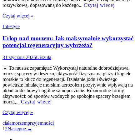
rozrywkową, dopasowaną do każdego...
Czytaj wiecej
Czytaj więcej »
Lifestyle
Urlop nad morzem: Jak maksymalnie wykorzystać
potencjał regeneracyjny wybrzeża?
31 stycznia 2026
Urszula
💡 To musisz zapamiętać Wykorzystaj naturalne dobrodziejstwa
morza: spacery w deszczu, aktywność fizyczna na plaży i kąpiele
morskie to klucz do regeneracji. Działanie jodu i świeżego
powietrza: inhalacje morskim aerozolem pozytywnie wpływają na
układ oddechowy i ogólne samopoczucie. Różnorodne formy
aktywności: od sportów wodnych po spokojne spacery brzegiem
morza,...
Czytaj wiecej
Czytaj więcej »
ciała
morzem
przyjemności
Nawigacja
1
2
Następne →
po