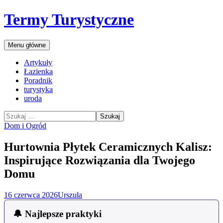
Przejdź
Termy Turystyczne
do
treści
Szukaj
Menu główne
Artykuły
Łazienka
Poradnik
turystyka
uroda
Szukaj:
Dom i Ogród
Hurtownia Płytek Ceramicznych Kalisz:
Inspirujące Rozwiązania dla Twojego
Domu
16 czerwca 2026
Urszula
🔔 Najlepsze praktyki