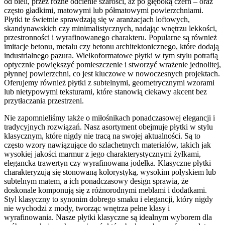
od bieli, przez różne odcienie szarości, aż po głęboką czerń – oraz
często gładkimi, matowymi lub półmatowymi powierzchniami.
Płytki te świetnie sprawdzają się w aranżacjach loftowych,
skandynawskich czy minimalistycznych, nadając wnętrzu lekkości,
przestronności i wyrafinowanego charakteru. Popularne są również
imitacje betonu, metalu czy betonu architektonicznego, które dodają
industrialnego pazura. Wielkoformatowe płytki w tym stylu potrafią
optycznie powiększyć pomieszczenie i stworzyć wrażenie jednolitej,
płynnej powierzchni, co jest kluczowe w nowoczesnych projektach.
Oferujemy również płytki z subtelnymi, geometrycznymi wzorami
lub nietypowymi teksturami, które stanowią ciekawy akcent bez
przytłaczania przestrzeni.
Nie zapomnieliśmy także o miłośnikach ponadczasowej elegancji i
tradycyjnych rozwiązań. Nasz asortyment obejmuje płytki w stylu
klasycznym, które nigdy nie tracą na swojej aktualności. Są to
często wzory nawiązujące do szlachetnych materiałów, takich jak
wysokiej jakości marmur z jego charakterystycznymi żyłkami,
elegancka trawertyn czy wyrafinowana jodełka. Klasyczne płytki
charakteryzują się stonowaną kolorystyką, wysokim połyskiem lub
subtelnym matem, a ich ponadczasowy design sprawia, że
doskonale komponują się z różnorodnymi meblami i dodatkami.
Styl klasyczny to synonim dobrego smaku i elegancji, który nigdy
nie wychodzi z mody, tworząc wnętrza pełne klasy i
wyrafinowania. Nasze płytki klasyczne są idealnym wyborem dla