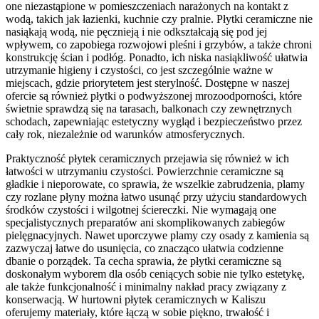
one niezastąpione w pomieszczeniach narażonych na kontakt z
wodą, takich jak łazienki, kuchnie czy pralnie. Płytki ceramiczne nie
nasiąkają wodą, nie pęcznieją i nie odkształcają się pod jej
wpływem, co zapobiega rozwojowi pleśni i grzybów, a także chroni
konstrukcję ścian i podłóg. Ponadto, ich niska nasiąkliwość ułatwia
utrzymanie higieny i czystości, co jest szczególnie ważne w
miejscach, gdzie priorytetem jest sterylność. Dostępne w naszej
ofercie są również płytki o podwyższonej mrozoodporności, które
świetnie sprawdzą się na tarasach, balkonach czy zewnętrznych
schodach, zapewniając estetyczny wygląd i bezpieczeństwo przez
cały rok, niezależnie od warunków atmosferycznych.
Praktyczność płytek ceramicznych przejawia się również w ich
łatwości w utrzymaniu czystości. Powierzchnie ceramiczne są
gładkie i nieporowate, co sprawia, że wszelkie zabrudzenia, plamy
czy rozlane płyny można łatwo usunąć przy użyciu standardowych
środków czystości i wilgotnej ściereczki. Nie wymagają one
specjalistycznych preparatów ani skomplikowanych zabiegów
pielęgnacyjnych. Nawet uporczywe plamy czy osady z kamienia są
zazwyczaj łatwe do usunięcia, co znacząco ułatwia codzienne
dbanie o porządek. Ta cecha sprawia, że płytki ceramiczne są
doskonałym wyborem dla osób ceniących sobie nie tylko estetykę,
ale także funkcjonalność i minimalny nakład pracy związany z
konserwacją. W hurtowni płytek ceramicznych w Kaliszu
oferujemy materiały, które łączą w sobie piękno, trwałość i