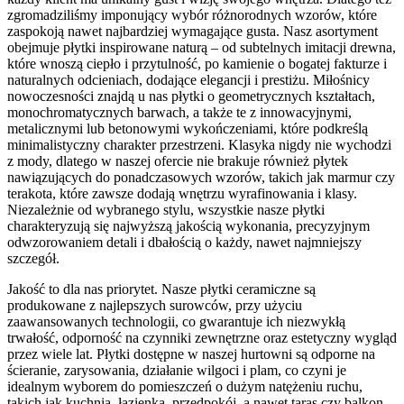
zgromadziliśmy imponujący wybór różnorodnych wzorów, które
zaspokoją nawet najbardziej wymagające gusta. Nasz asortyment
obejmuje płytki inspirowane naturą – od subtelnych imitacji drewna,
które wnoszą ciepło i przytulność, po kamienie o bogatej fakturze i
naturalnych odcieniach, dodające elegancji i prestiżu. Miłośnicy
nowoczesności znajdą u nas płytki o geometrycznych kształtach,
monochromatycznych barwach, a także te z innowacyjnymi,
metalicznymi lub betonowymi wykończeniami, które podkreślą
minimalistyczny charakter przestrzeni. Klasyka nigdy nie wychodzi
z mody, dlatego w naszej ofercie nie brakuje również płytek
nawiązujących do ponadczasowych wzorów, takich jak marmur czy
terakota, które zawsze dodają wnętrzu wyrafinowania i klasy.
Niezależnie od wybranego stylu, wszystkie nasze płytki
charakteryzują się najwyższą jakością wykonania, precyzyjnym
odwzorowaniem detali i dbałością o każdy, nawet najmniejszy
szczegół.
Jakość to dla nas priorytet. Nasze płytki ceramiczne są
produkowane z najlepszych surowców, przy użyciu
zaawansowanych technologii, co gwarantuje ich niezwykłą
trwałość, odporność na czynniki zewnętrzne oraz estetyczny wygląd
przez wiele lat. Płytki dostępne w naszej hurtowni są odporne na
ścieranie, zarysowania, działanie wilgoci i plam, co czyni je
idealnym wyborem do pomieszczeń o dużym natężeniu ruchu,
takich jak kuchnia, łazienka, przedpokój, a nawet taras czy balkon.