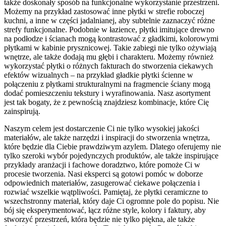
także doskonały sposób na funkcjonalne wykorzystanie przestrzeni.
Możemy na przykład zastosować inne płytki w strefie roboczej
kuchni, a inne w części jadalnianej, aby subtelnie zaznaczyć różne
strefy funkcjonalne. Podobnie w łazience, płytki imitujące drewno
na podłodze i ścianach mogą kontrastować z gładkimi, kolorowymi
płytkami w kabinie prysznicowej. Takie zabiegi nie tylko ożywiają
wnętrze, ale także dodają mu głębi i charakteru. Możemy również
wykorzystać płytki o różnych fakturach do stworzenia ciekawych
efektów wizualnych – na przykład gładkie płytki ścienne w
połączeniu z płytkami strukturalnymi na fragmencie ściany mogą
dodać pomieszczeniu tekstury i wyrafinowania. Nasz asortyment
jest tak bogaty, że z pewnością znajdziesz kombinacje, które Cię
zainspirują.
Naszym celem jest dostarczenie Ci nie tylko wysokiej jakości
materiałów, ale także narzędzi i inspiracji do stworzenia wnętrza,
które będzie dla Ciebie prawdziwym azylem. Dlatego oferujemy nie
tylko szeroki wybór pojedynczych produktów, ale także inspirujące
przykłady aranżacji i fachowe doradztwo, które pomoże Ci w
procesie tworzenia. Nasi eksperci są gotowi pomóc w doborze
odpowiednich materiałów, zasugerować ciekawe połączenia i
rozwiać wszelkie wątpliwości. Pamiętaj, że płytki ceramiczne to
wszechstronny materiał, który daje Ci ogromne pole do popisu. Nie
bój się eksperymentować, łącz różne style, kolory i faktury, aby
stworzyć przestrzeń, która będzie nie tylko piękna, ale także