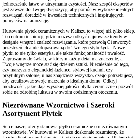
jednocześnie łatwe w utrzymaniu czystości. Nasz zespół ekspertów
jest zawsze do Twojej dyspozycji, aby pomóc w wyborze idealnych
rozwiązań, doradzić w kwestiach technicznych i inspirujących
pomysłów na aranżację.
Hurtownia płytek ceramicznych w Kaliszu to więcej niż tylko sklep.
To centrum inspiracji, gdzie możesz odkryć najnowsze trendy w
designie wnętrz i znaleźć rozwiązania, które pozwolą Ci stworzyć
przestrzeń idealnie dopasowaną do Twojego stylu życia. Nasze
płytki to nie tylko estetyka, ale także funkcjonalność i trwałość.
Zapraszamy do świata, w którym każdy detal ma znaczenie, a
Twoje wnętrze może stać się dziełem sztuki. Niezależnie od tego,
czy marzysz o eleganckiej łazience, stylowej kuchni, czy
przytulnym salonie, u nas znajdziesz wszystko, czego potrzebujesz,
aby zrealizować swoje marzenia o idealnym domu. Odkryj
możliwości, jakie dają wysokiej jakości płytki ceramiczne i pozwól
sobie na odrobinę luksusu w swoim codziennym otoczeniu.
Niezrównane Wzornictwo i Szeroki
Asortyment Płytek
Serce naszej oferty stanowią płytki ceramiczne o niezrównanym
wzornictwie. W hurtowni w Kaliszu doskonale rozumiemy, że
każdy klient ma unikalny gust i wizję swojego wnętrza. Dlatego też