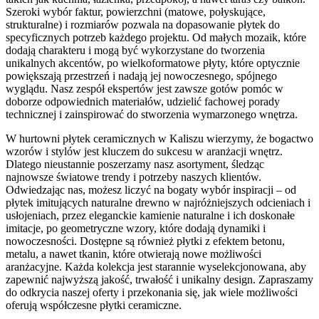
Szeroki wybór faktur, powierzchni (matowe, połyskujące,
strukturalne) i rozmiarów pozwala na dopasowanie płytek do
specyficznych potrzeb każdego projektu. Od małych mozaik, które
dodają charakteru i mogą być wykorzystane do tworzenia
unikalnych akcentów, po wielkoformatowe płyty, które optycznie
powiększają przestrzeń i nadają jej nowoczesnego, spójnego
wyglądu. Nasz zespół ekspertów jest zawsze gotów pomóc w
doborze odpowiednich materiałów, udzielić fachowej porady
technicznej i zainspirować do stworzenia wymarzonego wnętrza.
W hurtowni płytek ceramicznych w Kaliszu wierzymy, że bogactwo
wzorów i stylów jest kluczem do sukcesu w aranżacji wnętrz.
Dlatego nieustannie poszerzamy nasz asortyment, śledząc
najnowsze światowe trendy i potrzeby naszych klientów.
Odwiedzając nas, możesz liczyć na bogaty wybór inspiracji – od
płytek imitujących naturalne drewno w najróżniejszych odcieniach i
usłojeniach, przez eleganckie kamienie naturalne i ich doskonałe
imitacje, po geometryczne wzory, które dodają dynamiki i
nowoczesności. Dostępne są również płytki z efektem betonu,
metalu, a nawet tkanin, które otwierają nowe możliwości
aranżacyjne. Każda kolekcja jest starannie wyselekcjonowana, aby
zapewnić najwyższą jakość, trwałość i unikalny design. Zapraszamy
do odkrycia naszej oferty i przekonania się, jak wiele możliwości
oferują współczesne płytki ceramiczne.