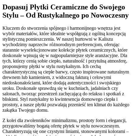
Dopasuj Płytki Ceramiczne do Swojego
Stylu – Od Rustykalnego po Nowoczesny
Kluczem do stworzenia spójnego i harmonijnego wnętrza jest
wybór materiałów, które idealnie współgrają z ogólną koncepcją
stylistyczną pomieszczenia. W naszej hurtowni w Kaliszu
wychodzimy naprzeciw różnorodnym preferencjom, oferując
starannie wyselekcjonowane kolekcje płytek ceramicznych, które
doskonale wpisują się w najpopularniejsze style aranżacyjne. Dla
tych, którzy cenią sobie ciepło, naturalność i przytulną atmosferę,
proponujemy płytki w stylu rustykalnym. Ich cechą
charakterystyczną są ciepłe barwy, często inspirowane naturalnym
drewnem lub kamieniem, z widoczną fakturą i celowymi
niedoskonałościami, które dodają autentyczności i swojskiego
uroku. Doskonale sprawdzą się w kuchniach, jadalniach czy
salonach, tworząc przestrzeń zachęcającą do relaksu i spotkań z
bliskimi. Styl rustykalny to kwintesencja domowego ciepła i
prostoty, a nasze płytki pozwalają przenieść ten klimat do każdego
zakątka Twojego domu.
Z kolei dla zwolenników minimalizmu, prostoty form i elegancji,
przygotowaliśmy bogatą ofertę płytek w stylu nowoczesnym.
Charakteryzują się one czystymi liniami, stonowanymi kolorami –