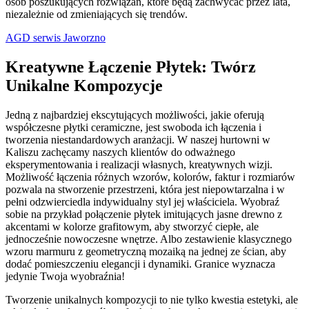
osób poszukujących rozwiązań, które będą zachwycać przez lata,
niezależnie od zmieniających się trendów.
AGD serwis Jaworzno
Kreatywne Łączenie Płytek: Twórz
Unikalne Kompozycje
Jedną z najbardziej ekscytujących możliwości, jakie oferują
współczesne płytki ceramiczne, jest swoboda ich łączenia i
tworzenia niestandardowych aranżacji. W naszej hurtowni w
Kaliszu zachęcamy naszych klientów do odważnego
eksperymentowania i realizacji własnych, kreatywnych wizji.
Możliwość łączenia różnych wzorów, kolorów, faktur i rozmiarów
pozwala na stworzenie przestrzeni, która jest niepowtarzalna i w
pełni odzwierciedla indywidualny styl jej właściciela. Wyobraź
sobie na przykład połączenie płytek imitujących jasne drewno z
akcentami w kolorze grafitowym, aby stworzyć ciepłe, ale
jednocześnie nowoczesne wnętrze. Albo zestawienie klasycznego
wzoru marmuru z geometryczną mozaiką na jednej ze ścian, aby
dodać pomieszczeniu elegancji i dynamiki. Granice wyznacza
jedynie Twoja wyobraźnia!
Tworzenie unikalnych kompozycji to nie tylko kwestia estetyki, ale