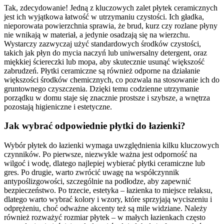
Tak, zdecydowanie! Jedną z kluczowych zalet płytek ceramicznych
jest ich wyjątkowa łatwość w utrzymaniu czystości. Ich gładka,
nieporowata powierzchnia sprawia, że brud, kurz czy rozlane płyny
nie wnikają w materiał, a jedynie osadzają się na wierzchu.
Wystarczy zazwyczaj użyć standardowych środków czystości,
takich jak płyn do mycia naczyń lub uniwersalny detergent, oraz
miękkiej ściereczki lub mopa, aby skutecznie usunąć większość
zabrudzeń. Płytki ceramiczne są również odporne na działanie
większości środków chemicznych, co pozwala na stosowanie ich do
gruntownego czyszczenia. Dzięki temu codzienne utrzymanie
porządku w domu staje się znacznie prostsze i szybsze, a wnętrza
pozostają higieniczne i estetyczne.
Jak wybrać odpowiednie płytki do łazienki?
Wybór płytek do łazienki wymaga uwzględnienia kilku kluczowych
czynników. Po pierwsze, niezwykle ważna jest odporność na
wilgoć i wodę, dlatego najlepiej wybierać płytki ceramiczne lub
gres. Po drugie, warto zwrócić uwagę na współczynnik
antypoślizgowości, szczególnie na podłodze, aby zapewnić
bezpieczeństwo. Po trzecie, estetyka – łazienka to miejsce relaksu,
dlatego warto wybrać kolory i wzory, które sprzyjają wyciszeniu i
odprężeniu, choć odważne akcenty też są mile widziane. Należy
również rozważyć rozmiar płytek – w małych łazienkach często