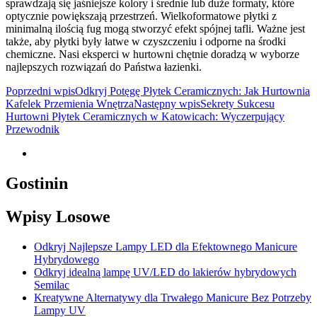
sprawdzają się jaśniejsze kolory i średnie lub duże formaty, które
optycznie powiększają przestrzeń. Wielkoformatowe płytki z
minimalną ilością fug mogą stworzyć efekt spójnej tafli. Ważne jest
także, aby płytki były łatwe w czyszczeniu i odporne na środki
chemiczne. Nasi eksperci w hurtowni chętnie doradzą w wyborze
najlepszych rozwiązań do Państwa łazienki.
Nawigacja
Poprzedni wpis
Odkryj Potęgę Płytek Ceramicznych: Jak Hurtownia
Kafelek Przemienia Wnętrza
Następny wpis
Sekrety Sukcesu
wpisu
Hurtowni Płytek Ceramicznych w Katowicach: Wyczerpujący
Przewodnik
Gostinin
Wpisy Losowe
Odkryj Najlepsze Lampy LED dla Efektownego Manicure
Hybrydowego
Odkryj idealną lampę UV/LED do lakierów hybrydowych
Semilac
Kreatywne Alternatywy dla Trwałego Manicure Bez Potrzeby
Lampy UV