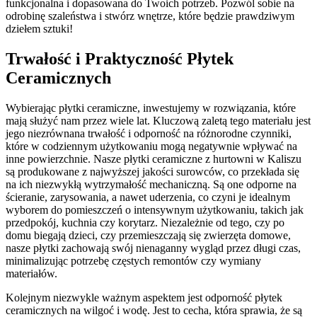
funkcjonalna i dopasowana do Twoich potrzeb. Pozwól sobie na
odrobinę szaleństwa i stwórz wnętrze, które będzie prawdziwym
dziełem sztuki!
Trwałość i Praktyczność Płytek
Ceramicznych
Wybierając płytki ceramiczne, inwestujemy w rozwiązania, które
mają służyć nam przez wiele lat. Kluczową zaletą tego materiału jest
jego niezrównana trwałość i odporność na różnorodne czynniki,
które w codziennym użytkowaniu mogą negatywnie wpływać na
inne powierzchnie. Nasze płytki ceramiczne z hurtowni w Kaliszu
są produkowane z najwyższej jakości surowców, co przekłada się
na ich niezwykłą wytrzymałość mechaniczną. Są one odporne na
ścieranie, zarysowania, a nawet uderzenia, co czyni je idealnym
wyborem do pomieszczeń o intensywnym użytkowaniu, takich jak
przedpokój, kuchnia czy korytarz. Niezależnie od tego, czy po
domu biegają dzieci, czy przemieszczają się zwierzęta domowe,
nasze płytki zachowają swój nienaganny wygląd przez długi czas,
minimalizując potrzebę częstych remontów czy wymiany
materiałów.
Kolejnym niezwykle ważnym aspektem jest odporność płytek
ceramicznych na wilgoć i wodę. Jest to cecha, która sprawia, że są