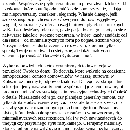
łazienki. Współczesne płytki ceramiczne to prawdziwe dzieła sztuki
użytkowej, które potrafią odmienić każde pomieszczenie, nadając
mu niepowtarzalny charakter i elegancję. Właśnie dlatego, jeśli
szukasz inspiracji i chcesz nadać swojemu domowi wyjątkowy
wygląd, zapoznaj się z ofertą naszej hurtowni płytek ceramicznych
w Kaliszu. Jesteśmy miejscem, gdzie pasja do designu spotyka się z
najwyższą jakością, tworząc przestrzeń, w której każdy znajdzie coś
dla siebie – od minimalistycznych form po bogate, zdobne wzory.
Naszym celem jest dostarczenie Ci rozwiązań, które nie tylko
spełnią Twoje oczekiwania estetyczne, ale także praktyczne,
zapewniając trwałość i łatwość użytkowania na lata.
Wybór odpowiednich płytek ceramicznych to inwestycja w
przyszłość Twojego domu. To decyzja, która wpłynie na codzienne
samopoczucie i komfort domowników. W naszej hurtowni w
Kaliszu rozumiemy tę odpowiedzialność. Dlatego też skrupulatnie
selekcjonujemy nasz asortyment, współpracując z renomowanymi
producentami, którzy stawiają na innowacyjne technologie i dbałość
o detale. Niezależnie od tego, czy planujesz generalny remont, czy
tylko drobne odświeżenie wnętrza, nasza oferta została stworzona
tak, aby sprostać różnorodnym potrzebom i gustom. Posiadamy
płytki, które doskonale sprawdzą się zarówno w nowoczesnych,
minimalistycznych przestrzeniach, jak i w tych nawiązujących do
tradycji czy przytulnego stylu rustykalnego. Oferujemy materiały,
które są odporne na wilgoć, ścieranie, uszkodzenia mechaniczne, a