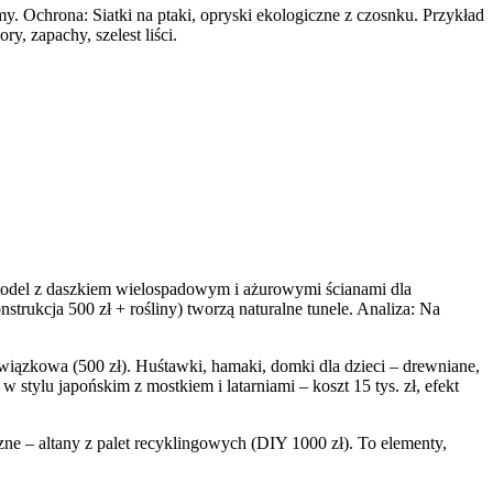
emy. Ochrona: Siatki na ptaki, opryski ekologiczne z czosnku. Przykład
, zapachy, szelest liści.
z model z daszkiem wielospadowym i ażurowymi ścianami dla
rukcja 500 zł + rośliny) tworzą naturalne tunele. Analiza: Na
owiązkowa (500 zł). Huśtawki, hamaki, domki dla dzieci – drewniane,
tylu japońskim z mostkiem i latarniami – koszt 15 tys. zł, efekt
zne – altany z palet recyklingowych (DIY 1000 zł). To elementy,