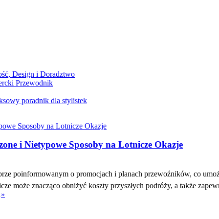
ość, Design i Doradztwo
rcki Przewodnik
owy poradnik dla stylistek
one i Nietypowe Sposoby na Lotnicze Okazje
brze poinformowanym o promocjach i planach przewoźników, co umożl
icze może znacząco obniżyć koszty przyszłych podróży, a także zapewn
…
»