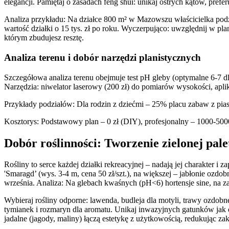
elegancji. Pamiętaj o zasadach feng shui: unikaj ostrych kątów, prefe
Analiza przykładu: Na działce 800 m² w Mazowszu właścicielka podzie
wartość działki o 15 tys. zł po roku. Wyczerpująco: uwzględnij w pl
którym zbudujesz resztę.
Analiza terenu i dobór narzędzi planistycznych
Szczegółowa analiza terenu obejmuje test pH gleby (optymalne 6-7 dl
Narzędzia: niwelator laserowy (200 zł) do pomiarów wysokości, apli
Przykłady podziałów: Dla rodzin z dziećmi – 25% placu zabaw z pia
Kosztorys: Podstawowy plan – 0 zł (DIY), profesjonalny – 1000-5000
Dobór roślinności: Tworzenie zielonej pal
Rośliny to serce każdej działki rekreacyjnej – nadają jej charakter 
'Smaragd’ (wys. 3-4 m, cena 50 zł/szt.), na większej – jabłonie ozdo
września. Analiza: Na glebach kwaśnych (pH<6) hortensje sine, na 
Wybieraj rośliny odporne: lawenda, budleja dla motyli, trawy ozdobne 
tymianek i rozmaryn dla aromatu. Unikaj inwazyjnych gatunków jak 
jadalne (jagody, maliny) łączą estetykę z użytkowością, redukując z