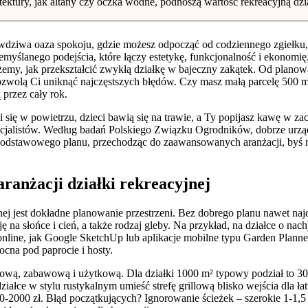
ektury, jak altany czy oczka wodne, podnoszą wartość rekreacyjną dzi
wdziwa oaza spokoju, gdzie możesz odpocząć od codziennego zgiełku, sp
zemyślanego podejścia, które łączy estetykę, funkcjonalność i ekonom
my, jak przekształcić zwykłą działkę w bajeczny zakątek. Od planowa
ozwolą Ci uniknąć najczęstszych błędów. Czy masz małą parcelę 500 m
przez cały rok.
się w powietrzu, dzieci bawią się na trawie, a Ty popijasz kawę w zac
cjalistów. Według badań Polskiego Związku Ogrodników, dobrze urządzo
dstawowego planu, przechodząc do zaawansowanych aranżacji, byś miał
ranżacji działki rekreacyjnej
ej jest dokładne planowanie przestrzeni. Bez dobrego planu nawet naj
ję na słońce i cień, a także rodzaj gleby. Na przykład, na działce o n
online, jak Google SketchUp lub aplikacje mobilne typu Garden Planner
cna pod paprocie i hosty.
illową, zabawową i użytkową. Dla działki 1000 m² typowy podział to 30%
ałce w stylu rustykalnym umieść strefę grillową blisko wejścia dla łat
2000 zł. Błąd początkujących? Ignorowanie ścieżek – szerokie 1-1,5 m