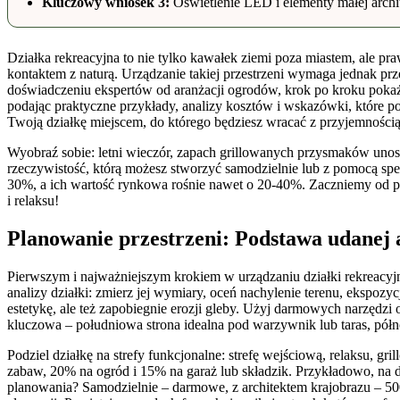
Kluczowy wniosek 3:
Oświetlenie LED i elementy małej archit
Działka rekreacyjna to nie tylko kawałek ziemi poza miastem, ale pra
kontaktem z naturą. Urządzanie takiej przestrzeni wymaga jednak pr
doświadczeniu ekspertów od aranżacji ogrodów, krok po kroku pokaże
podając praktyczne przykłady, analizy kosztów i wskazówki, które p
Twoją działkę miejscem, do którego będziesz wracać z przyjemnością 
Wyobraź sobie: letni wieczór, zapach grillowanych przysmaków unosi 
rzeczywistość, którą możesz stworzyć samodzielnie lub z pomocą spe
30%, a ich wartość rynkowa rośnie nawet o 20-40%. Zaczniemy od po
i relaksu!
Planowanie przestrzeni: Podstawa udanej a
Pierwszym i najważniejszym krokiem w urządzaniu działki rekreacyjn
analizy działki: zmierz jej wymiary, oceń nachylenie terenu, ekspozyc
estetykę, ale też zapobiegnie erozji gleby. Użyj darmowych narzędzi 
kluczowa – południowa strona idealna pod warzywnik lub taras, półno
Podziel działkę na strefy funkcjonalne: strefę wejściową, relaksu, gr
zabaw, 20% na ogród i 15% na garaż lub składzik. Przykładowo, na dzi
planowania? Samodzielnie – darmowe, z architektem krajobrazu – 500-