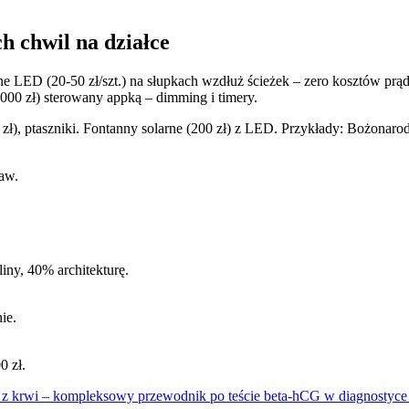
h chwil na działce
 LED (20-50 zł/szt.) na słupkach wzdłuż ścieżek – zero kosztów prądu
1000 zł) sterowany appką – dimming i timery.
zł), ptaszniki. Fontanny solarne (200 zł) z LED. Przykłady: Bożonar
aw.
liny, 40% architekturę.
ie.
0 zł.
 z krwi – kompleksowy przewodnik po teście beta-hCG w diagnostyce