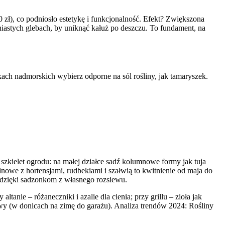
 zł), co podniosło estetykę i funkcjonalność. Efekt? Zwiększona
niastych glebach, by uniknąć kałuż po deszczu. To fundament, na
kach nadmorskich wybierz odporne na sól rośliny, jak tamaryszek.
ą szkielet ogrodu: na małej działce sadź kolumnowe formy jak tuja
inowe z hortensjami, rudbekiami i szałwią to kwitnienie od maja do
 dzięki sadzonkom z własnego rozsiewu.
anie – różaneczniki i azalie dla cienia; przy grillu – zioła jak
wy (w donicach na zimę do garażu). Analiza trendów 2024: Rośliny