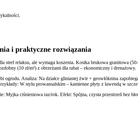
tykalności.
enia i praktyczne rozwiązania
 dla stref relaksu, ale wymaga koszenia. Kostka brukowa granitowa (50
 ozdobny (10 zł/m²) z obrzeżami dla rabat – ekonomiczny i drenażowy.
ębi ogrodu. Analiza: Na działce gliniastej żwir + geowłóknina zapobi
Przykłady: W stylu prowansalskim – kamienne płyty z lawendą w szcze
: Myjka ciśnieniowa raz/rok. Efekt: Spójna, czysta przestrzeń bez bło