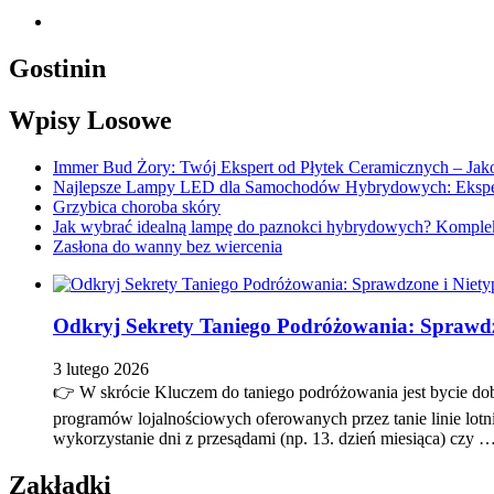
wpisu
Gostinin
Wpisy Losowe
Immer Bud Żory: Twój Ekspert od Płytek Ceramicznych – Jak
Najlepsze Lampy LED dla Samochodów Hybrydowych: Ekspe
Grzybica choroba skóry
Jak wybrać idealną lampę do paznokci hybrydowych? Kompleks
Zasłona do wanny bez wiercenia
Odkryj Sekrety Taniego Podróżowania: Sprawdz
3 lutego 2026
👉 W skrócie Kluczem do taniego podróżowania jest bycie do
programów lojalnościowych oferowanych przez tanie linie lotn
wykorzystanie dni z przesądami (np. 13. dzień miesiąca) czy 
Zakładki