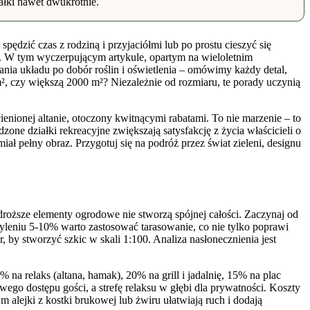
ałki nawet dwukrotnie.
ędzić czas z rodziną i przyjaciółmi lub po prostu cieszyć się
ię. W tym wyczerpującym artykule, opartym na wieloletnim
nia układu po dobór roślin i oświetlenia – omówimy każdy detal,
², czy większą 2000 m²? Niezależnie od rozmiaru, te porady uczynią
ienionej altanie, otoczony kwitnącymi rabatami. To nie marzenie – to
ne działki rekreacyjne zwiększają satysfakcję z życia właścicieli o
 pełny obraz. Przygotuj się na podróż przez świat zieleni, designu
droższe elementy ogrodowe nie stworzą spójnej całości. Zaczynaj od
achyleniu 5-10% warto zastosować tarasowanie, co nie tylko poprawi
, by stworzyć szkic w skali 1:100. Analiza nasłonecznienia jest
 na relaks (altana, hamak), 20% na grill i jadalnię, 15% na plac
wego dostępu gości, a strefę relaksu w głębi dla prywatności. Koszty
 alejki z kostki brukowej lub żwiru ułatwiają ruch i dodają