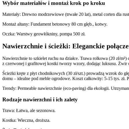
Wybór materiałów i montaż krok po kroku
Materiały: Drewno modrzewiowe (trwałe 20 lat), metal corten dla rus
Montaż altany: Fundament betonowy 80 cm głęb., kotwy.
Oczka: Warstwy geowłókniny, pompa 500 zł.
Nawierzchnie i ścieżki: Eleganckie połącz
Nawierzchnie to szkielet ruchu na działce. Trawa rolkowa (20 zł/m²)
z czerwonej i grafitowej kostki tworzy wzory, dodając luksusu. Żwir
Ścieżki kręte z płyt chodnikowych (30 zł/szt.) prowadzą wzrok do gł
domu – idealne pod meble ogrodowe. Koszt całkowity: 5-15 tys. zł. 
Trendy: Permeable nawierzchnie (eco-paving) dla ekologii. Utrzymanie
Rodzaje nawierzchni i ich zalety
Trawa: Łatwa, ale sezonowa.
Kostka: Wieczna, droższa.