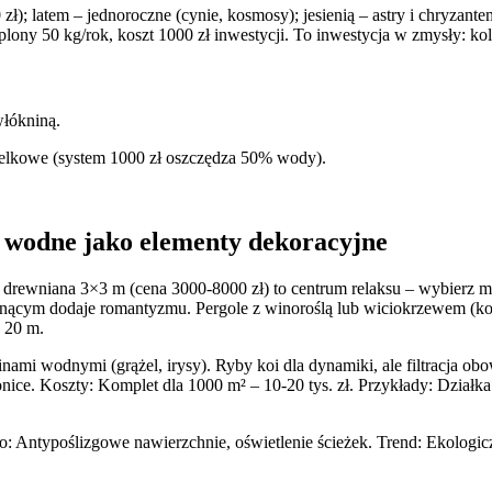
zł); latem – jednoroczne (cynie, kosmosy); jesienią – astry i chryzant
ny 50 kg/rok, koszt 1000 zł inwestycji. To inwestycja w zmysły: kolory
włókniną.
pelkowe (system 1000 zł oszczędza 50% wody).
a wodne jako elementy dekoracyjne
ltana drewniana 3×3 m (cena 3000-8000 zł) to centrum relaksu – wybier
pnącym dodaje romantyzmu. Pergole z winoroślą lub wiciokrzewem (konst
 20 m.
ami wodnymi (grążel, irysy). Ryby koi dla dynamiki, ale filtracja ob
. Koszty: Komplet dla 1000 m² – 10-20 tys. zł. Przykłady: Działka w s
wo: Antypoślizgowe nawierzchnie, oświetlenie ścieżek. Trend: Ekologic