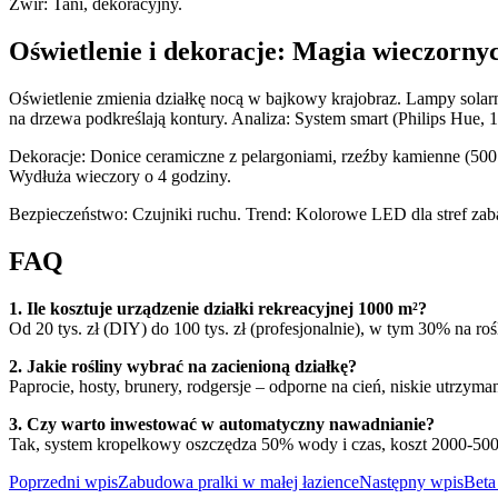
Żwir: Tani, dekoracyjny.
Oświetlenie i dekoracje: Magia wieczornyc
Oświetlenie zmienia działkę nocą w bajkowy krajobraz. Lampy solarne
na drzewa podkreślają kontury. Analiza: System smart (Philips Hue, 
Dekoracje: Donice ceramiczne z pelargoniami, rzeźby kamienne (500 
Wydłuża wieczory o 4 godziny.
Bezpieczeństwo: Czujniki ruchu. Trend: Kolorowe LED dla stref zab
FAQ
1. Ile kosztuje urządzenie działki rekreacyjnej 1000 m²?
Od 20 tys. zł (DIY) do 100 tys. zł (profesjonalnie), w tym 30% na roś
2. Jakie rośliny wybrać na zacienioną działkę?
Paprocie, hosty, brunery, rodgersje – odporne na cień, niskie utrzyman
3. Czy warto inwestować w automatyczny nawadnianie?
Tak, system kropelkowy oszczędza 50% wody i czas, koszt 2000-500
Nawigacja
Poprzedni wpis
Zabudowa pralki w małej łazience
Następny wpis
Beta