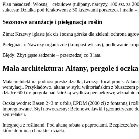
Plan nasadzeń: Wiosną – cebulowe (tulipany, narcyzy, 100 szt. za 200 
sukcesu: Działka pod Krakowem z 50 krzewami porzeczek i malin – plo
Sezonowe aranżacje i pielęgnacja roślin
Zima: Krzewy iglaste jak cis i sosna górska dla zieleni; ochrona agro
Pielęgnacja: Nawozy organiczne (kompost własny), podlewanie kro
Błędy: Zbyt gęste sadzenie – przerzedzaj co 3 lata.
Mała architektura: Altany, pergole i oczk
Mała architektura podnosi prestiż działki, tworząc focal points. A
wentylacji. Przykładowo, altana w stylu wiktoriańskim z bluszczem 
działce 600 m² pergola nad ścieżką wydłuża perspektywę wizualnie o
Oczka wodne: Basen 2×3 m z folią EPDM (2000 zł) z fontanną i roślin
impregnowane. Styl nowoczesny: Betonowe ławki i geometryczne donice
zen-relaksu.
Integracja z roślinami: Pod altaną rabata z paprociami. Bezpieczeńst
które definiują charakter działki.