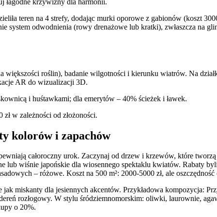
ruj łagodne krzywizny dla harmonii.
liła teren na 4 strefy, dodając murki oporowe z gabionów (koszt 3000
anie system odwodnienia (rowy drenażowe lub kratki), zwłaszcza na gli
a większości roślin), badanie wilgotności i kierunku wiatrów. Na dział
kacje AR do wizualizacji 3D.
skownicą i huśtawkami; dla emerytów – 40% ścieżek i ławek.
 zł w zależności od złożoności.
ety kolorów i zapachów
i zapewniają całoroczny urok. Zaczynaj od drzew i krzewów, które tworz
bne lub wiśnie japońskie dla wiosennego spektaklu kwiatów. Rabaty byl
zasadowych – różowe. Koszt na 500 m²: 2000-5000 zł, ale oszczędność
jak miskanty dla jesiennych akcentów. Przykładowa kompozycja: Przy alt
dereń rozłogowy. W stylu śródziemnomorskim: oliwki, laurownie, aga
akupy o 20%.