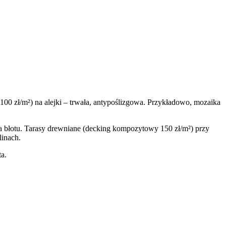
-100 zł/m²) na alejki – trwała, antypoślizgowa. Przykładowo, mozaika
ega błotu. Tarasy drewniane (decking kompozytowy 150 zł/m²) przy
linach.
ta.