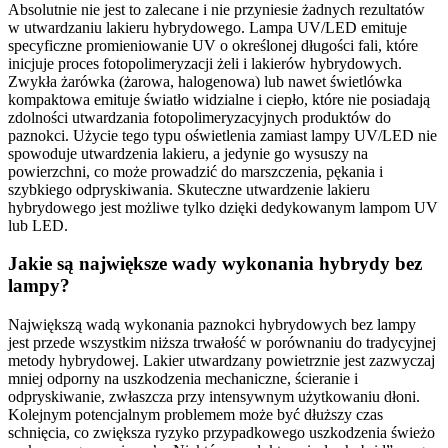
Absolutnie nie jest to zalecane i nie przyniesie żadnych rezultatów
w utwardzaniu lakieru hybrydowego. Lampa UV/LED emituje
specyficzne promieniowanie UV o określonej długości fali, które
inicjuje proces fotopolimeryzacji żeli i lakierów hybrydowych.
Zwykła żarówka (żarowa, halogenowa) lub nawet świetlówka
kompaktowa emituje światło widzialne i ciepło, które nie posiadają
zdolności utwardzania fotopolimeryzacyjnych produktów do
paznokci. Użycie tego typu oświetlenia zamiast lampy UV/LED nie
spowoduje utwardzenia lakieru, a jedynie go wysuszy na
powierzchni, co może prowadzić do marszczenia, pękania i
szybkiego odpryskiwania. Skuteczne utwardzenie lakieru
hybrydowego jest możliwe tylko dzięki dedykowanym lampom UV
lub LED.
Jakie są największe wady wykonania hybrydy bez
lampy?
Największą wadą wykonania paznokci hybrydowych bez lampy
jest przede wszystkim niższa trwałość w porównaniu do tradycyjnej
metody hybrydowej. Lakier utwardzany powietrznie jest zazwyczaj
mniej odporny na uszkodzenia mechaniczne, ścieranie i
odpryskiwanie, zwłaszcza przy intensywnym użytkowaniu dłoni.
Kolejnym potencjalnym problemem może być dłuższy czas
schnięcia, co zwiększa ryzyko przypadkowego uszkodzenia świeżo