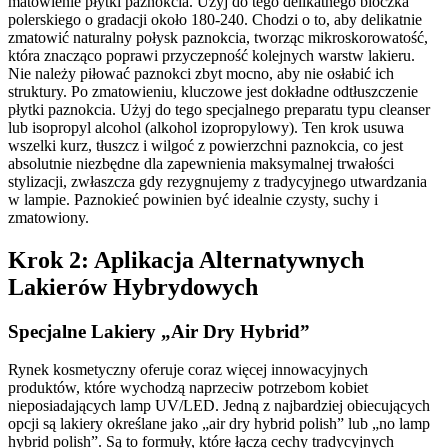
matowienie płytki paznokcia. Użyj do tego delikatnego bloczka
polerskiego o gradacji około 180-240. Chodzi o to, aby delikatnie
zmatowić naturalny połysk paznokcia, tworząc mikroskorowatość,
która znacząco poprawi przyczepność kolejnych warstw lakieru.
Nie należy piłować paznokci zbyt mocno, aby nie osłabić ich
struktury. Po zmatowieniu, kluczowe jest dokładne odtłuszczenie
płytki paznokcia. Użyj do tego specjalnego preparatu typu cleanser
lub isopropyl alcohol (alkohol izopropylowy). Ten krok usuwa
wszelki kurz, tłuszcz i wilgoć z powierzchni paznokcia, co jest
absolutnie niezbędne dla zapewnienia maksymalnej trwałości
stylizacji, zwłaszcza gdy rezygnujemy z tradycyjnego utwardzania
w lampie. Paznokieć powinien być idealnie czysty, suchy i
zmatowiony.
Krok 2: Aplikacja Alternatywnych
Lakierów Hybrydowych
Specjalne Lakiery „Air Dry Hybrid”
Rynek kosmetyczny oferuje coraz więcej innowacyjnych
produktów, które wychodzą naprzeciw potrzebom kobiet
nieposiadających lamp UV/LED. Jedną z najbardziej obiecujących
opcji są lakiery określane jako „air dry hybrid polish” lub „no lamp
hybrid polish”. Są to formuły, które łączą cechy tradycyjnych