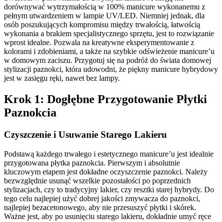
dorównywać wytrzymałością w 100% manicure wykonanemu z
pełnym utwardzeniem w lampie UV/LED. Niemniej jednak, dla
osób poszukujących kompromisu między trwałością, łatwością
wykonania a brakiem specjalistycznego sprzętu, jest to rozwiązanie
wprost idealne. Pozwala na kreatywne eksperymentowanie z
kolorami i zdobieniami, a także na szybkie odświeżenie manicure’u
w domowym zaciszu. Przygotuj się na podróż do świata domowej
stylizacji paznokci, która udowodni, że piękny manicure hybrydowy
jest w zasięgu ręki, nawet bez lampy.
Krok 1: Dogłębne Przygotowanie Płytki
Paznokcia
Czyszczenie i Usuwanie Starego Lakieru
Podstawą każdego trwałego i estetycznego manicure’u jest idealnie
przygotowana płytka paznokcia. Pierwszym i absolutnie
kluczowym etapem jest dokładne oczyszczenie paznokci. Należy
bezwzględnie usunąć wszelkie pozostałości po poprzednich
stylizacjach, czy to tradycyjny lakier, czy resztki starej hybrydy. Do
tego celu najlepiej użyć dobrej jakości zmywacza do paznokci,
najlepiej bezacetonowego, aby nie przesuszyć płytki i skórek.
Ważne jest, aby po usunięciu starego lakieru, dokładnie umyć ręce