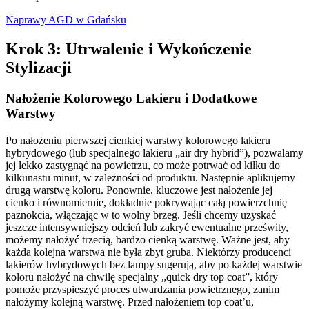
Naprawy AGD w Gdańsku
Krok 3: Utrwalenie i Wykończenie
Stylizacji
Nałożenie Kolorowego Lakieru i Dodatkowe
Warstwy
Po nałożeniu pierwszej cienkiej warstwy kolorowego lakieru
hybrydowego (lub specjalnego lakieru „air dry hybrid”), pozwalamy
jej lekko zastygnąć na powietrzu, co może potrwać od kilku do
kilkunastu minut, w zależności od produktu. Następnie aplikujemy
drugą warstwę koloru. Ponownie, kluczowe jest nałożenie jej
cienko i równomiernie, dokładnie pokrywając całą powierzchnię
paznokcia, włączając w to wolny brzeg. Jeśli chcemy uzyskać
jeszcze intensywniejszy odcień lub zakryć ewentualne prześwity,
możemy nałożyć trzecią, bardzo cienką warstwę. Ważne jest, aby
każda kolejna warstwa nie była zbyt gruba. Niektórzy producenci
lakierów hybrydowych bez lampy sugerują, aby po każdej warstwie
koloru nałożyć na chwilę specjalny „quick dry top coat”, który
pomoże przyspieszyć proces utwardzania powietrznego, zanim
nałożymy kolejną warstwę. Przed nałożeniem top coat’u,