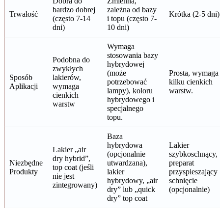
Dobra do
Zmienna,
bardzo dobrej
zależna od bazy
Trwałość
Krótka (2-5 dni)
(często 7-14
i topu (często 7-
dni)
10 dni)
Wymaga
stosowania bazy
Podobna do
hybrydowej
zwykłych
(może
Prosta, wymaga
Sposób
lakierów,
potrzebować
kilku cienkich
Aplikacji
wymaga
lampy), koloru
warstw.
cienkich
hybrydowego i
warstw
specjalnego
topu.
Baza
hybrydowa
Lakier
Lakier „air
(opcjonalnie
szybkoschnący,
dry hybrid”,
Niezbędne
utwardzana),
preparat
top coat (jeśli
Produkty
lakier
przyspieszający
nie jest
hybrydowy, „air
schnięcie
zintegrowany)
dry” lub „quick
(opcjonalnie)
dry” top coat