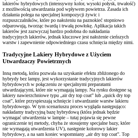
lakierów hybrydowych (intensywny kolor, wysoki połysk, trwałość)
z możliwością utwardzania pod wpływem powietrza. Zasada ich
działania polega na specjalnej kompozycji żywic i
rozpuszczalników, które po nałożeniu na paznokieć stopniowo
odparowują, tworząc twardą i trwałą powłokę. Aplikacja takich
lakierów jest zazwyczaj bardzo podobna do nakładania
tradycyjnych lakierów, jednak kluczowe jest nałożenie cieńszych
warstw i zapewnienie odpowiedniego czasu schnięcia między nimi.
Tradycyjne Lakiery Hybrydowe z Użyciem
Utwardzaczy Powietrznych
Inną metodą, która pozwala na uzyskanie efektu zbliżonego do
hybrydy bez lampy, jest wykorzystanie tradycyjnych lakierów
hybrydowych w połączeniu ze specjalnymi preparatami
utwardzającymi, które nie wymagają lampy. Na rynku dostępne są
lakiery nawierzchniowe typu „air dry top coat” lub „quick dry top
coat”, które przyspieszają schnięcie i utwardzanie warstw lakieru
hybrydowego. W tym scenariuszu proces wygląda następująco:
nakładamy tradycyjną bazę hybrydową (która jednak będzie
wymagać utwardzenia w lampie – tutaj pojawia się pewne
ograniczenie tej metody, chyba że stosujemy specjalne bazy, które
nie wymagają utwardzenia UV), następnie kolorowy lakier
hybrydowy, a na sam koniec wspomniany „air dry top coat”. Top