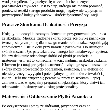
wodą z mydłem, aby pozbyć się wszelkich chemicznych
pozostałości zmywacza. Jest to etap, którego nie można pominąć,
ponieważ resztki starego produktu mogą negatywnie wpłynąć na
przyczepność kolejnych warstw i skrócić żywotność stylizacji.
Praca ze Skórkami: Delikatność i Precyzja
Kolejnym niezwykle istotnym elementem przygotowania jest praca
ze skórkami. Miękkie, zadbane skórki otaczające płytkę paznokcia
tworzą estetyczną ramę dla naszego manicure’u, a także zapobiegają
zapowietrzaniu się lakieru przy nasadzie paznokcia. Do usunięcia
skórek można użyć patyczka drewnianego lub metalowego repetera.
Należy delikatnie odepchnąć skórki od płytki paznokcia, a
następnie, jeśli jest to konieczne, wyciąć nadmiar naskórka cążkami.
Kluczem jest tutaj precyzja i ostrożność – zbyt agresywne usuwanie
skórek może prowadzić do podrażnień, skaleczeń, a w efekcie do
nieestetycznego wyglądu i potencjalnych problemów z trwałością
lakieru. Jeśli nie czujesz się pewnie w pracy ze skórkami, lepiej
zainwestować w specjalny preparat zmiękczający, który ułatwi ich
odsuwanie, lub skorzystać z usług profesjonalisty.
Matowienie i Odtłuszczanie Płytki Paznokcia
Po oczyszczeniu i pracy ze skórkami, przychodzi czas na