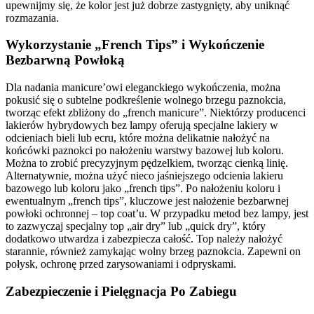
upewnijmy się, że kolor jest już dobrze zastygnięty, aby uniknąć
rozmazania.
Wykorzystanie „French Tips” i Wykończenie
Bezbarwną Powłoką
Dla nadania manicure’owi eleganckiego wykończenia, można
pokusić się o subtelne podkreślenie wolnego brzegu paznokcia,
tworząc efekt zbliżony do „french manicure”. Niektórzy producenci
lakierów hybrydowych bez lampy oferują specjalne lakiery w
odcieniach bieli lub ecru, które można delikatnie nałożyć na
końcówki paznokci po nałożeniu warstwy bazowej lub koloru.
Można to zrobić precyzyjnym pędzelkiem, tworząc cienką linię.
Alternatywnie, można użyć nieco jaśniejszego odcienia lakieru
bazowego lub koloru jako „french tips”. Po nałożeniu koloru i
ewentualnym „french tips”, kluczowe jest nałożenie bezbarwnej
powłoki ochronnej – top coat’u. W przypadku metod bez lampy, jest
to zazwyczaj specjalny top „air dry” lub „quick dry”, który
dodatkowo utwardza i zabezpiecza całość. Top należy nałożyć
starannie, również zamykając wolny brzeg paznokcia. Zapewni on
połysk, ochronę przed zarysowaniami i odpryskami.
Zabezpieczenie i Pielęgnacja Po Zabiegu