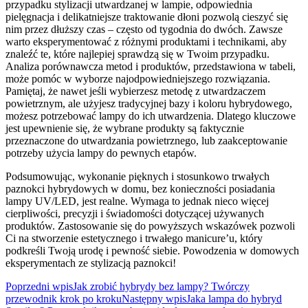
przypadku stylizacji utwardzanej w lampie, odpowiednia
pielęgnacja i delikatniejsze traktowanie dłoni pozwolą cieszyć się
nim przez dłuższy czas – często od tygodnia do dwóch. Zawsze
warto eksperymentować z różnymi produktami i technikami, aby
znaleźć te, które najlepiej sprawdzą się w Twoim przypadku.
Analiza porównawcza metod i produktów, przedstawiona w tabeli,
może pomóc w wyborze najodpowiedniejszego rozwiązania.
Pamiętaj, że nawet jeśli wybierzesz metodę z utwardzaczem
powietrznym, ale użyjesz tradycyjnej bazy i koloru hybrydowego,
możesz potrzebować lampy do ich utwardzenia. Dlatego kluczowe
jest upewnienie się, że wybrane produkty są faktycznie
przeznaczone do utwardzania powietrznego, lub zaakceptowanie
potrzeby użycia lampy do pewnych etapów.
Podsumowując, wykonanie pięknych i stosunkowo trwałych
paznokci hybrydowych w domu, bez konieczności posiadania
lampy UV/LED, jest realne. Wymaga to jednak nieco więcej
cierpliwości, precyzji i świadomości dotyczącej używanych
produktów. Zastosowanie się do powyższych wskazówek pozwoli
Ci na stworzenie estetycznego i trwałego manicure’u, który
podkreśli Twoją urodę i pewność siebie. Powodzenia w domowych
eksperymentach ze stylizacją paznokci!
Nawigacja
Poprzedni wpis
Jak zrobić hybrydy bez lampy? Twórczy
przewodnik krok po kroku
Następny wpis
Jaka lampa do hybryd
wpisu