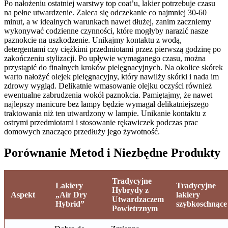
Po nałożeniu ostatniej warstwy top coat’u, lakier potrzebuje czasu
na pełne utwardzenie. Zaleca się odczekanie co najmniej 30-60
minut, a w idealnych warunkach nawet dłużej, zanim zaczniemy
wykonywać codzienne czynności, które mogłyby narazić nasze
paznokcie na uszkodzenie. Unikajmy kontaktu z wodą,
detergentami czy ciężkimi przedmiotami przez pierwszą godzinę po
zakończeniu stylizacji. Po upływie wymaganego czasu, można
przystąpić do finalnych kroków pielęgnacyjnych. Na okolice skórek
warto nałożyć olejek pielęgnacyjny, który nawilży skórki i nada im
zdrowy wygląd. Delikatnie wmasowanie olejku oczyści również
ewentualne zabrudzenia wokół paznokcia. Pamiętajmy, że nawet
najlepszy manicure bez lampy będzie wymagał delikatniejszego
traktowania niż ten utwardzony w lampie. Unikanie kontaktu z
ostrymi przedmiotami i stosowanie rękawiczek podczas prac
domowych znacząco przedłuży jego żywotność.
Porównanie Metod i Niezbędne Produkty
Tradycyjne
Lakiery
Tradycyjne
Hybrydy z
Aspekt
„Air Dry
lakiery
Utwardzaczem
Hybrid”
szybkoschnące
Powietrznym