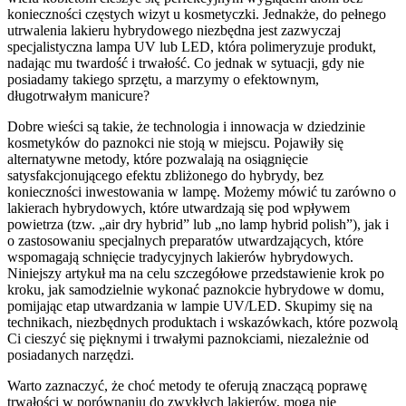
konieczności częstych wizyt u kosmetyczki. Jednakże, do pełnego
utrwalenia lakieru hybrydowego niezbędna jest zazwyczaj
specjalistyczna lampa UV lub LED, która polimeryzuje produkt,
nadając mu twardość i trwałość. Co jednak w sytuacji, gdy nie
posiadamy takiego sprzętu, a marzymy o efektownym,
długotrwałym manicure?
Dobre wieści są takie, że technologia i innowacja w dziedzinie
kosmetyków do paznokci nie stoją w miejscu. Pojawiły się
alternatywne metody, które pozwalają na osiągnięcie
satysfakcjonującego efektu zbliżonego do hybrydy, bez
konieczności inwestowania w lampę. Możemy mówić tu zarówno o
lakierach hybrydowych, które utwardzają się pod wpływem
powietrza (tzw. „air dry hybrid” lub „no lamp hybrid polish”), jak i
o zastosowaniu specjalnych preparatów utwardzających, które
wspomagają schnięcie tradycyjnych lakierów hybrydowych.
Niniejszy artykuł ma na celu szczegółowe przedstawienie krok po
kroku, jak samodzielnie wykonać paznokcie hybrydowe w domu,
pomijając etap utwardzania w lampie UV/LED. Skupimy się na
technikach, niezbędnych produktach i wskazówkach, które pozwolą
Ci cieszyć się pięknymi i trwałymi paznokciami, niezależnie od
posiadanych narzędzi.
Warto zaznaczyć, że choć metody te oferują znaczącą poprawę
trwałości w porównaniu do zwykłych lakierów, mogą nie