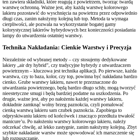
ten zawiera składniki, które reagują z powietrzem, tworząc twardą
warstwę ochronną. Ważne jest, aby każdą warstwę kolorowego
lakieru pozostawić do wyschnięcia na powietrzu przez odpowiednio
długi czas, zanim nałożymy kolejną lub top. Metoda ta wymaga
cierpliwości, ale pozwala na wykorzystanie bogatej gamy
kolorystycznej lakierów hybrydowych bez konieczności posiadania
lampy do utwardzenia ostatniej warstwy.
Technika Nakładania: Cienkie Warstwy i Precyzja
Niezależnie od wybranej metody – czy stosujemy dedykowane
lakiery „air dry hybrid”, czy tradycyjne hybrydy z utwardzaczem
powietrznym – kluczowa jest technika aplikacji. Po pierwsze, każda
warstwa, czy to baza, kolor, czy top, powinna być nakładana bardzo
cienko. Grube warstwy lakieru, nawet te przeznaczone do
utwardzania powietrznego, będą bardzo długo schły, mogą tworzyć
nieestetyczne smugi i będą bardziej podatne na uszkodzenia. Po
drugie, ważne jest, aby po nałożeniu każdej warstwy lakieru,
dokładnie zamknąć wolny brzeg paznokcia, czyli pomalować
cienką warstwą lakieru sam czubek paznokcia. Zapobiega to
odpryskiwaniu lakieru od końcówek i znacząco przedłuża trwałość
manicure’u. Po nałożeniu warstwy kolorowego lakieru, należy
odczekać chwilę, aż lekko zastygnie, zanim nałożymy kolejną. Zbyt
szybkie nakładanie warstw może spowodować ich marszczenie się
lub rozpuszczanie.