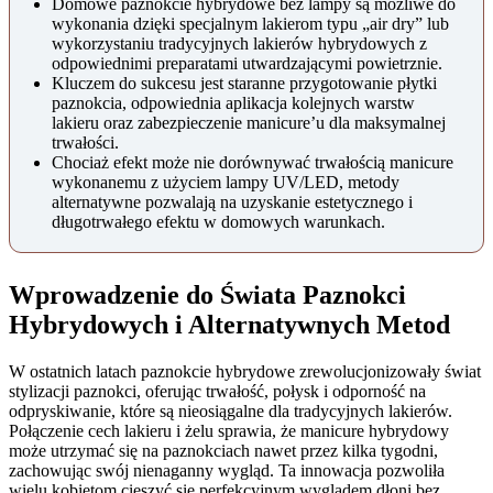
Domowe paznokcie hybrydowe bez lampy są możliwe do
wykonania dzięki specjalnym lakierom typu „air dry” lub
wykorzystaniu tradycyjnych lakierów hybrydowych z
odpowiednimi preparatami utwardzającymi powietrznie.
Kluczem do sukcesu jest staranne przygotowanie płytki
paznokcia, odpowiednia aplikacja kolejnych warstw
lakieru oraz zabezpieczenie manicure’u dla maksymalnej
trwałości.
Chociaż efekt może nie dorównywać trwałością manicure
wykonanemu z użyciem lampy UV/LED, metody
alternatywne pozwalają na uzyskanie estetycznego i
długotrwałego efektu w domowych warunkach.
Wprowadzenie do Świata Paznokci
Hybrydowych i Alternatywnych Metod
W ostatnich latach paznokcie hybrydowe zrewolucjonizowały świat
stylizacji paznokci, oferując trwałość, połysk i odporność na
odpryskiwanie, które są nieosiągalne dla tradycyjnych lakierów.
Połączenie cech lakieru i żelu sprawia, że manicure hybrydowy
może utrzymać się na paznokciach nawet przez kilka tygodni,
zachowując swój nienaganny wygląd. Ta innowacja pozwoliła
wielu kobietom cieszyć się perfekcyjnym wyglądem dłoni bez