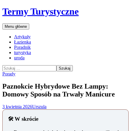
Przejdź
Termy Turystyczne
do
treści
Szukaj
Menu główne
Artykuły
Łazienka
Poradnik
turystyka
uroda
Szukaj:
Porady
Paznokcie Hybrydowe Bez Lampy:
Domowy Sposób na Trwały Manicure
3 kwietnia 2026
Urszula
🛠️ W skrócie