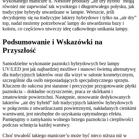
wykonanego manicure’u. Niektóre produkty „air dry hybrid” mogą
również nie zapewniać tak wysokiego i długotrwałego połysku, jak
tradycyjne hybrydy utwardzane w lampie. Wreszcie, jeśli
decydujemy się na tradycyjne lakiery hybrydowe i tylko na „air dry”
top, nadal możemy potrzebować lampy do utwardzenia bazy i
koloru, co częściowo niweczy ideę całkowitego unikania lampy.
Podsumowanie i Wskazówki na
Przyszłość
Samodzielne wykonanie paznokci hybrydowych bez lampy
UV/LED jest jak najbardziej możliwe i stanowi świetną alternatywę
dla tradycyjnych lakierów oraz dla wizyt w salonie kosmetycznym,
szczególnie dla osób nieposiadających specjalistycznego sprzętu.
Kluczem do sukcesu jest staranne i precyzyjne przygotowanie płytki
paznokcia – dokładne oczyszczenie, praca ze skórkami i
zmatowienie powierzchni. Następnie, stosowanie dedykowanych
lakierów „air dry hybrid” lub tradycyjnych lakierów hybrydowych
w połączeniu z utwardzaczami powietrznymi, nakładanych cienkimi
warstwami, jest niezbędne do uzyskania optymalnego efektu.
Pamiętajmy o zamykaniu wolnego brzegu paznokcia i cierpliwości
podczas schnięcia każdej warstwy.
Choć trwałość takiego manicure’u może być nieco niższa niż w