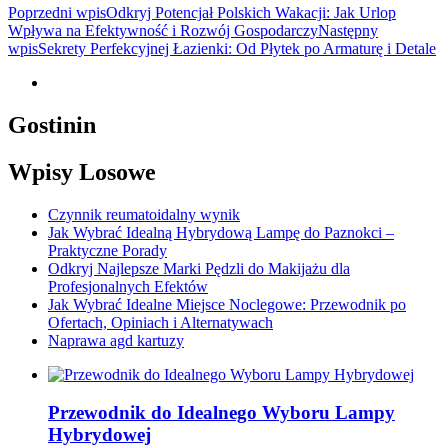
Nawigacja
Poprzedni wpis
Odkryj Potencjał Polskich Wakacji: Jak Urlop
Wpływa na Efektywność i Rozwój Gospodarczy
Następny
wpisu
wpis
Sekrety Perfekcyjnej Łazienki: Od Płytek po Armaturę i Detale
Gostinin
Wpisy Losowe
Czynnik reumatoidalny wynik
Jak Wybrać Idealną Hybrydową Lampę do Paznokci –
Praktyczne Porady
Odkryj Najlepsze Marki Pędzli do Makijażu dla
Profesjonalnych Efektów
Jak Wybrać Idealne Miejsce Noclegowe: Przewodnik po
Ofertach, Opiniach i Alternatywach
Naprawa agd kartuzy
Przewodnik do Idealnego Wyboru Lampy
Hybrydowej