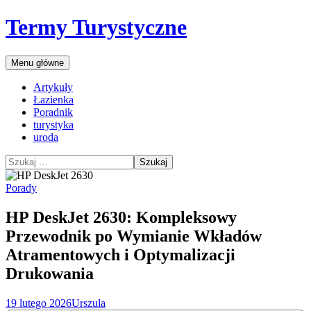
Przejdź
Termy Turystyczne
do
treści
Szukaj
Menu główne
Artykuły
Łazienka
Poradnik
turystyka
uroda
Szukaj:
Porady
HP DeskJet 2630: Kompleksowy
Przewodnik po Wymianie Wkładów
Atramentowych i Optymalizacji
Drukowania
19 lutego 2026
Urszula